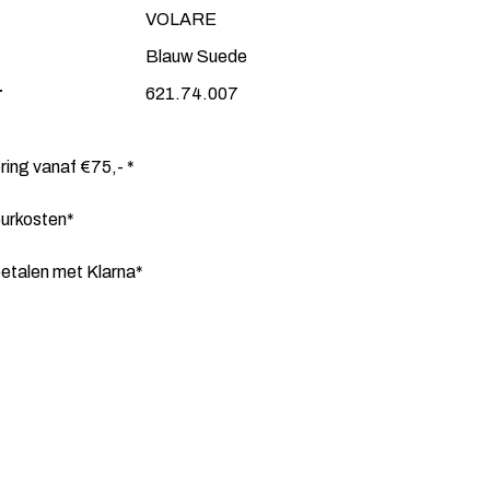
VOLARE
Blauw Suede
r
621.74.007
ering vanaf €75,- *
ourkosten*
etalen met Klarna*