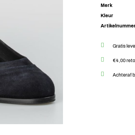
Merk
Kleur
Artikelnumme
Gratis lev
€4,00 ret
Achteraf b