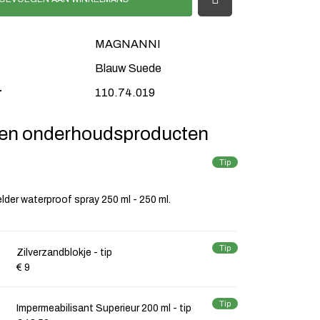
MAGNANNI
Blauw Suede
r
110.74.019
en onderhoudsproducten
Tip
lder waterproof spray 250 ml - 250 ml.
Tip
Zilverzandblokje - tip
€ 9
Tip
Impermeabilisant Superieur 200 ml - tip