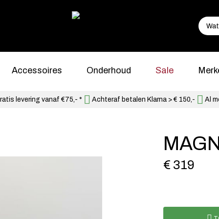
Accessoires
Onderhoud
Sale
Merk
atis levering vanaf €75,- *
Achteraf betalen Klarna > € 150,-
Al m
MAGN
€ 319
T