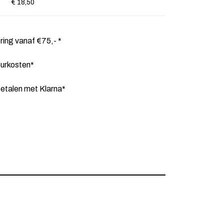
€ 18,50
ering vanaf €75,- *
ourkosten*
etalen met Klarna*