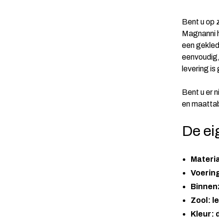
Bent u op z
Magnanni h
een geklede
eenvoudig,
levering is
Bent u er 
en maattab
De ei
Materi
Voering
Binnenz
Zool: l
Kleur: