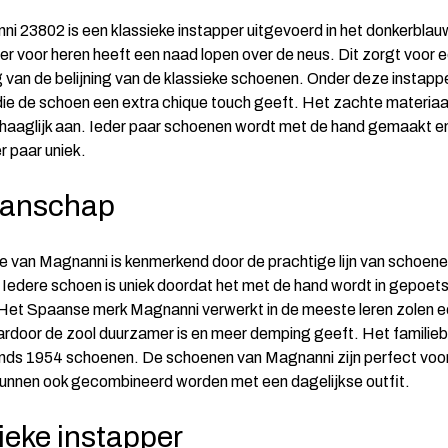
i 23802 is een klassieke instapper uitgevoerd in het donkerblau
er voor heren heeft een naad lopen over de neus. Dit zorgt voor 
g van de belijning van de klassieke schoenen. Onder deze instappe
 die de schoen een extra chique touch geeft. Het zachte materiaa
aaglijk aan. Ieder paar schoenen wordt met de hand gemaakt e
r paar uniek.
anschap
ie van Magnanni is kenmerkend door de prachtige lijn van schoene
 Iedere schoen is uniek doordat het met de hand wordt in gepoets
et Spaanse merk Magnanni verwerkt in de meeste leren zolen e
ardoor de zool duurzamer is en meer demping geeft. Het familieb
inds 1954 schoenen. De schoenen van Magnanni zijn perfect voo
unnen ook gecombineerd worden met een dagelijkse outfit.
ieke instapper