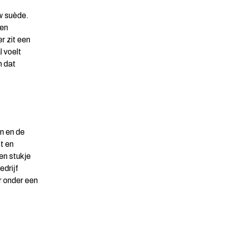
w suède.
een
r zit een
l voelt
n dat
n en de
t en
en stukje
edrijf
r onder een