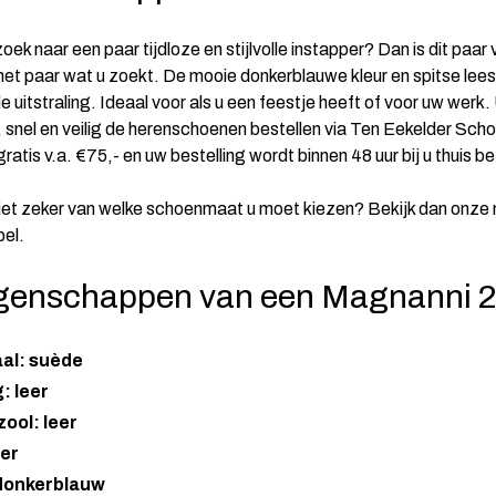
oek naar een paar tijdloze en stijlvolle instapper? Dan is dit paar
et paar wat u zoekt. De mooie donkerblauwe kleur en spitse lee
 uitstraling. Ideaal voor als u een feestje heeft of voor uw werk.
 snel en veilig de herenschoenen bestellen via Ten Eekelder Sch
 gratis v.a. €75,- en uw bestelling wordt binnen 48 uur bij u thuis 
niet zeker van welke schoenmaat u moet kiezen? Bekijk dan onze
el.
genschappen van een Magnanni 
aal: suède
: leer
ool: leer
eer
 donkerblauw