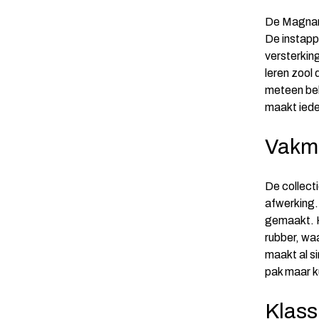
De Magnann
De instapp
versterkin
leren zool
meteen beh
maakt iede
Vakm
De collect
afwerking.
gemaakt. H
rubber, wa
maakt al s
pak maar k
Klass