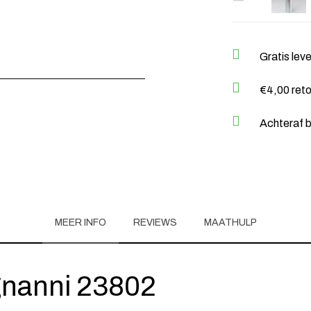
Gratis lev
€4,00 ret
Achteraf b
MEER INFO
REVIEWS
MAATHULP
nanni 23802