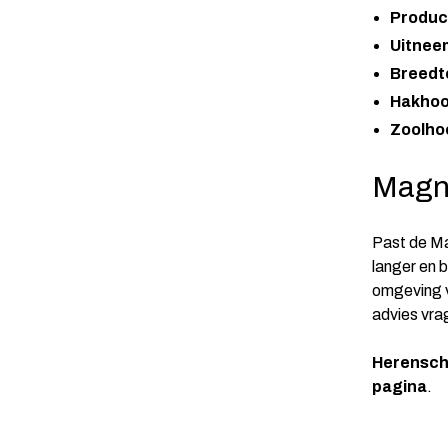
Produc
Uitnee
Breedt
Hakhoo
Zoolho
Magn
Past de Ma
langer en 
omgeving v
advies vra
Herensch
pagina
.