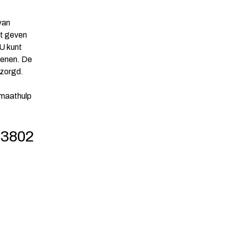
 van
st geven
 U kunt
oenen. De
bezorgd.
 maathulp
23802