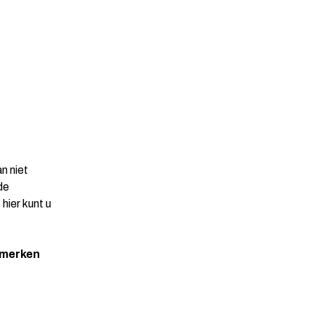
n niet
de
hier kunt u
merken