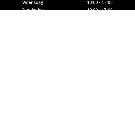
Woensdag
10:00 - 17:00
Donderdag
10:00 - 17:00
Vrijdag
10:00 - 17:00
Zaterdag
10:00 - 17:00
Gesloten
HENGELO
Enschedesestraat 5
7551 EE Hengelo
074 291 24 53
Maandag
13:00 - 18:00
Dinsdag
10:00 - 18:00
Woensdag
10:00 - 18:00
Donderdag
10:00 - 21:00
Vrijdag
10:00 - 18:00