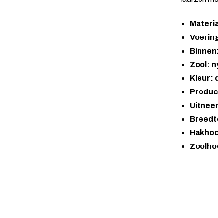
Materi
Voering
Binnenz
Zool: n
Kleur:
Produc
Uitnee
Breedt
Hakhoo
Zoolho