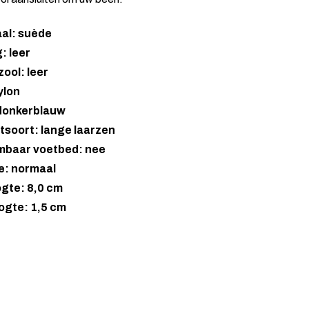
aal: suède
: leer
ool: leer
ylon
 donkerblauw
tsoort: lange laarzen
mbaar voetbed: nee
e: normaal
gte: 8,0 cm
ogte: 1,5 cm