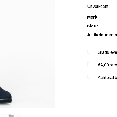
Uitverkocht
Merk
Kleur
Artikelnumme
Gratis lev
€4,00 ret
Achteraf b