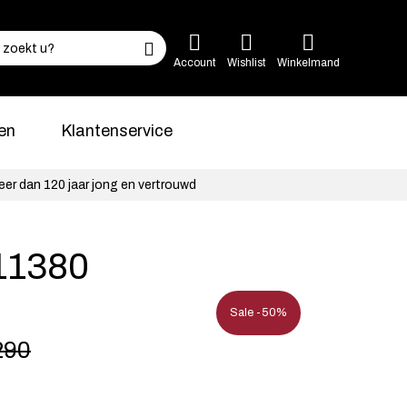
Account
Wishlist
Winkelmand
en
Klantenservice
eer dan 120 jaar jong en vertrouwd
 11380
Sale -50%
290