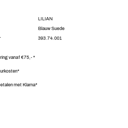
LILIAN
Blauw Suede
r
393.74.001
ering vanaf €75,- *
ourkosten*
etalen met Klarna*