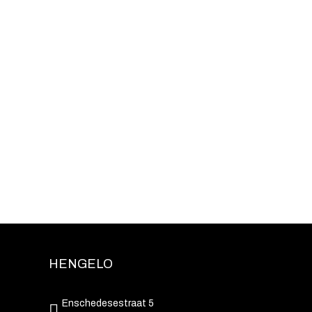
HENGELO
Enschedesestraat 5