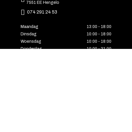
7551 EE Hengelo
074 291 24 53
Maandag
13:00 - 18:00
Dinsdag
10:00 - 18:00
Woensdag
10:00 - 18:00
Donderdag
10:00 - 21:00
Vrijdag
10:00 - 18:00
Zaterdag
10:00 - 17:00
Zondag
Laatste van de maand geopend
E-MAIL VOORDEEL ONTVANGEN?
Schrijf u in voor onze nieuwsbrief en ontvang
als eerste alle interessante aanbiedingen