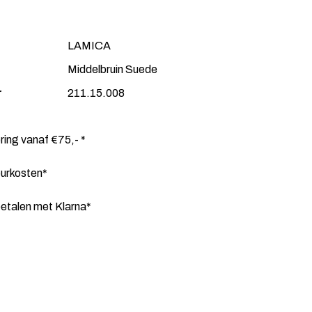
LAMICA
Middelbruin Suede
r
211.15.008
ering vanaf €75,- *
ourkosten*
etalen met Klarna*