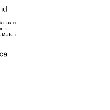
and
 dames en
n-, en
Dr. Martens,
nca