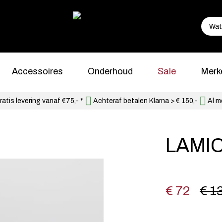
Accessoires
Onderhoud
Sale
Merk
atis levering vanaf €75,- *
Achteraf betalen Klarna > € 150,-
Al m
LAMI
€ 72
€ 1