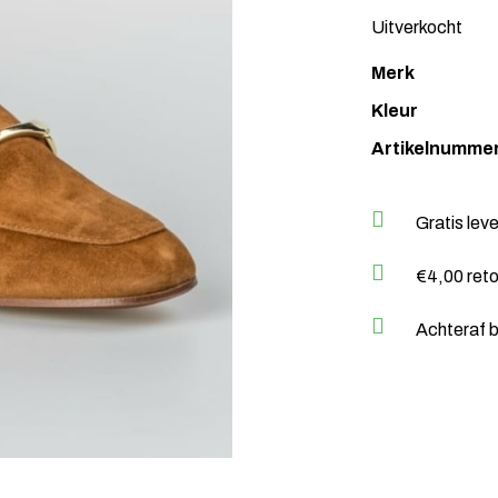
Uitverkocht
Merk
Kleur
Artikelnumme
Gratis lev
€4,00 ret
Achteraf b