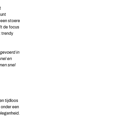
t
kunt
 een stoere
ft de focus
 trendy
tgevoerd in
snel en
nen snel
n tijdloos
d onder een
elegenheid.