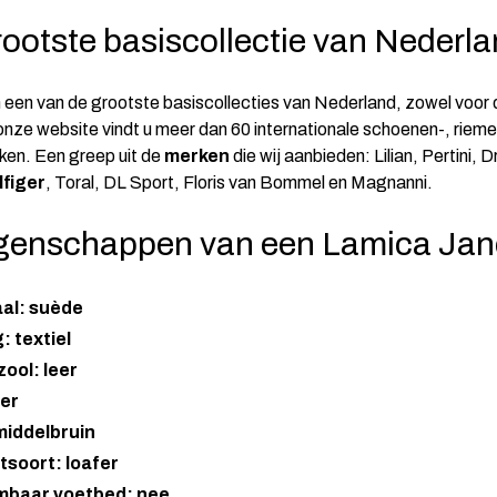
ootste basiscollectie van Nederl
 een van de grootste basiscollecties van Nederland, zowel voor
onze website vindt u meer dan 60 internationale schoenen-, rieme
en. Een greep uit de
merken
die wij aanbieden:
Lilian
, Pertini, 
figer
, Toral, DL Sport, Floris van Bommel en Magnanni.
genschappen van een Lamica Ja
aal: suède
: textiel
ool: leer
eer
middelbruin
soort: loafer
mbaar voetbed: nee