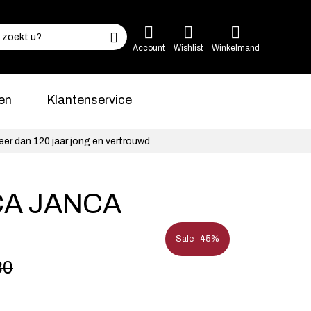
Account
Wishlist
Winkelmand
en
Klantenservice
eer dan 120 jaar jong en vertrouwd
CA JANCA
Sale -45%
30