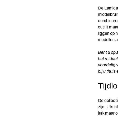
De Lamica 
middelbruin
combineren
outfit maa
liggen op 
modellen a
Bent u op 
het middel
voordelig 
bij u thuis
Tijdl
De collect
zijn. U kun
jurk maar 