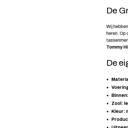
De Gr
Wij hebben
heren. Op 
tassenmerk
Tommy Hil
De ei
Materi
Voering
Binnenz
Zool: l
Kleur: 
Product
Uitnee