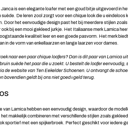
Janca is een elegante loafer met een goud bitje uitgevoerd in he
 suède. De leren zool zorgt voor een chique look die u eindeloos 
. Door het eenvoudige design past het bij meerdere stijlen zoals
r ook bij een mooi gekleed jurkje. Het Italiaanse merk Lamica hee
hoogstaande kwaliteit leer en een goede pasvorm. Het merk biedt
an in de vorm van enkellaarzen en lange laarzen voor dames.
zoek naar een paar chique loafers? Dan is dit paar van Lamica ui
bruin suède het paar die u zoekt. U bestelt de loafer eenvoudig, 
via de website van Ten Eekelder Schoenen. U ontvangt de schoe
 en bovendien geldt bij ons niet goed=geld terug.
oos
ie van Lamica hebben een eenvoudig design, waardoor de modelle
t het makkelijk combineren met verschillende stijlen zoals geklee
ook sportief met een spijkerbroek. Perfect geschikt voor iedere g