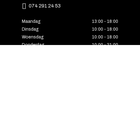
074 291 24 53
Maandag
13:00 - 18:00
Dinsdag
10:00 - 18:00
Woensdag
10:00 - 18:00
Donderdag
10:00 - 21:00
Vrijdag
10:00 - 18:00
Zaterdag
10:00 - 17:00
Zondag
Laatste van de maand geopend
E-MAIL VOORDEEL ONTVANGEN?
Schrijf u in voor onze nieuwsbrief en ontvang
als eerste alle interessante aanbiedingen