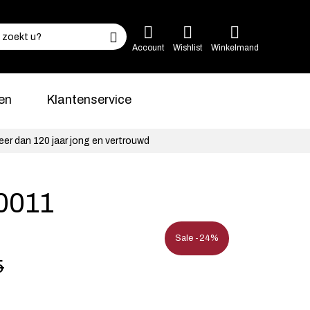
Account
Wishlist
Winkelmand
en
Klantenservice
eer dan 120 jaar jong en vertrouwd
0011
Sale -24%
5