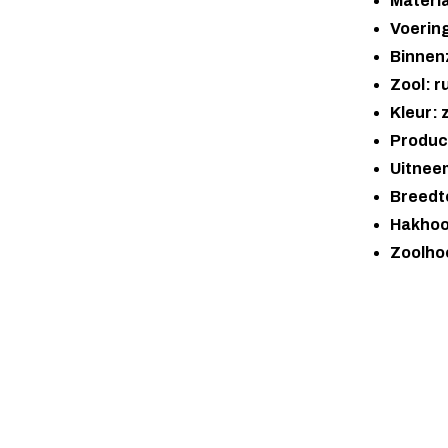
Materia
Voering
Binnenz
Zool: r
Kleur: 
Produc
Uitnee
Breedt
Hakhoo
Zoolho