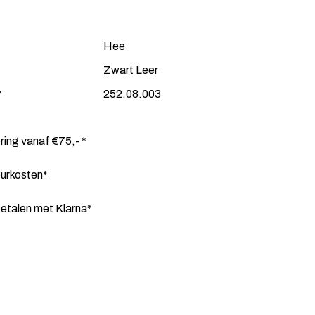
Hee
Zwart Leer
r
252.08.003
ering vanaf €75,- *
ourkosten*
etalen met Klarna*