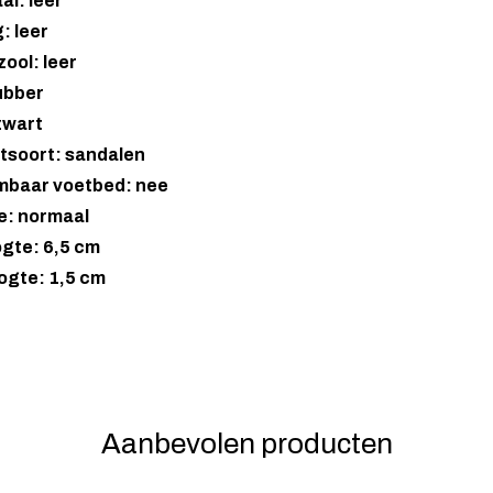
al: leer
: leer
ool: leer
ubber
zwart
tsoort: sandalen
mbaar voetbed: nee
e: normaal
gte: 6,5 cm
ogte: 1,5 cm
Aanbevolen producten