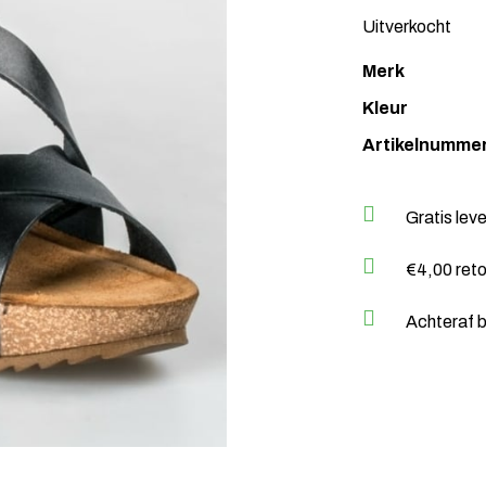
Uitverkocht
Merk
Kleur
Artikelnumme
Gratis lev
€4,00 ret
Achteraf b