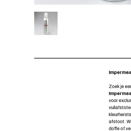
Impermea
Zoek je ee
Impermeab
voor exclu
vuilafstot
kleurherst
afstoot. W
doffe of ve