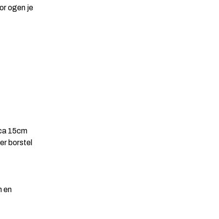
oor ogen je
rca 15cm
er borstel
n en