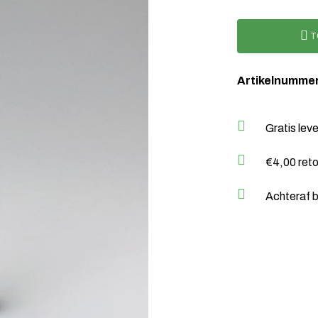
T
Artikelnumme
Gratis lev
€4,00 ret
Achteraf b