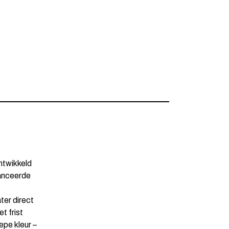
ntwikkeld
vanceerde
ter direct
et frist
epe kleur –