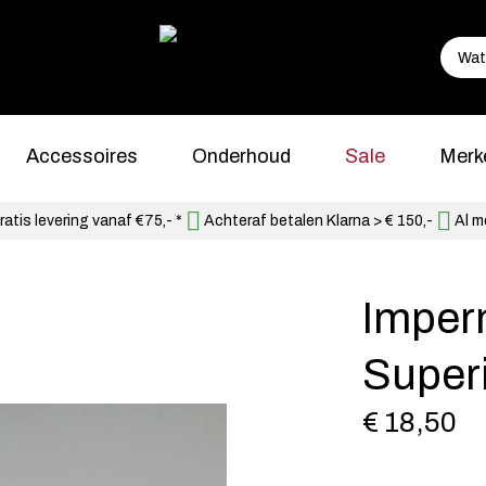
Accessoires
Onderhoud
Sale
Merk
atis levering vanaf €75,- *
Achteraf betalen Klarna > € 150,-
Al m
Imper
Super
€ 18,50