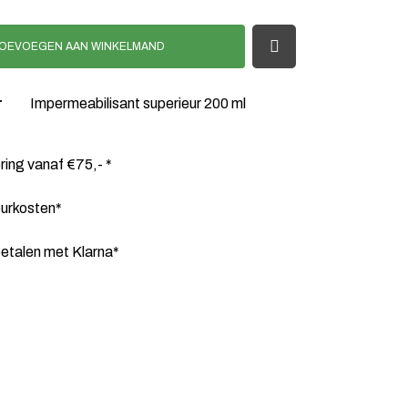
OEVOEGEN AAN WINKELMAND
r
Impermeabilisant superieur 200 ml
ering vanaf €75,- *
ourkosten*
etalen met Klarna*