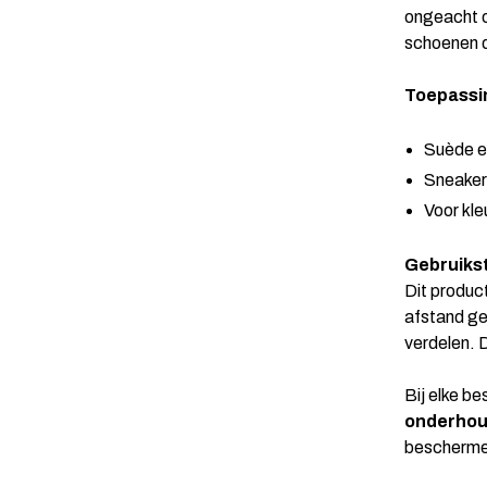
ongeacht of
schoenen d
Toepassi
Suède en
Sneaker
Voor kle
Gebruiks
Dit produc
afstand ge
verdelen. 
Bij elke b
onderhou
beschermen