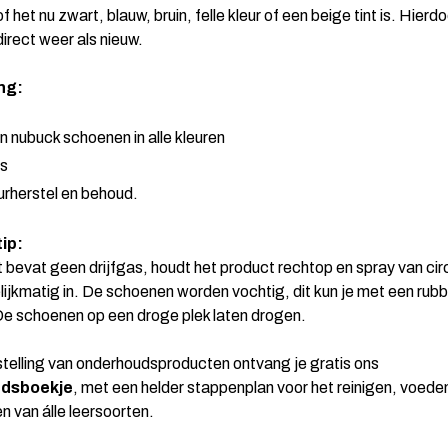
 het nu zwart, blauw, bruin, felle kleur of een beige tint is. Hierd
irect weer als nieuw.
ng:
 nubuck schoenen in alle kleuren
s
urherstel en behoud.
tip:
t bevat geen drijfgas, houdt het product rechtop en spray van ci
lijkmatig in. De schoenen worden vochtig, dit kun je met een rubb
De schoenen op een droge plek laten drogen.
estelling van onderhoudsproducten ontvang je gratis ons
dsboekje
, met een helder stappenplan voor het reinigen, voede
 van álle leersoorten.