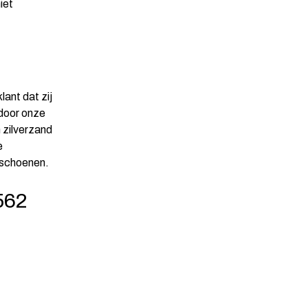
iet
lant dat zij
 door onze
 zilverzand
e
n schoenen.
562