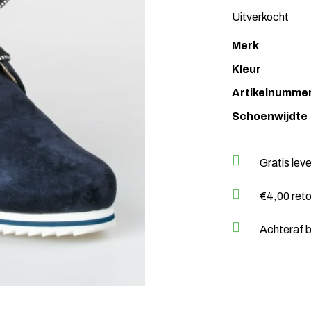
Uitverkocht
Merk
Kleur
Artikelnumme
Schoenwijdte
Gratis lev
€4,00 ret
Achteraf b