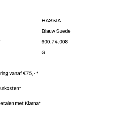
HASSIA
Blauw Suede
r
600.74.008
G
ering vanaf €75,- *
ourkosten*
etalen met Klarna*