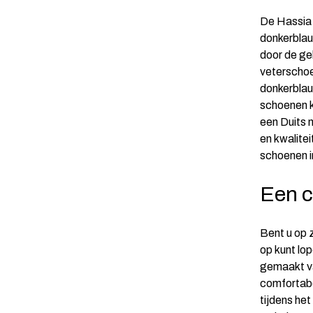
De Hassia 
donkerblau
door de gek
veterschoe
donkerblau
schoenen k
een Duits 
en kwalitei
schoenen in
Een c
Bent u op 
op kunt lop
gemaakt v
comfortabe
tijdens het