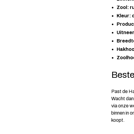
Zool: r
Kleur:
Produc
Uitnee
Breedte
Hakhoo
Zoolho
Beste
Past de Ha
Wacht dan 
via onze w
binnen in 
koopt.