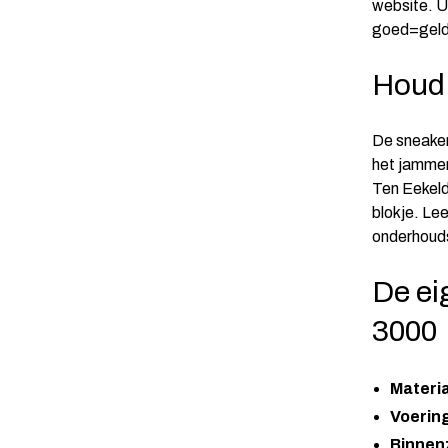
website. U 
goed=geld
Houd
De sneakers
het jammer
Ten Eekeld
blokje. Le
onderhoud
De ei
3000
Materi
Voering
Binnenz