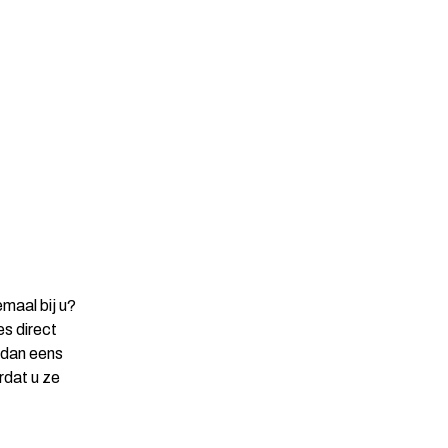
maal bij u?
s direct
 dan eens
rdat u ze