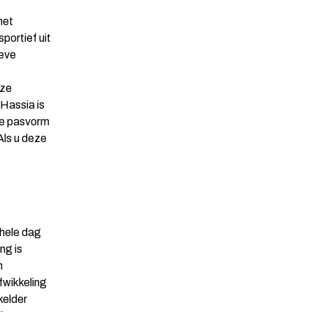
het
portief uit
ieve
eze
 Hassia is
de pasvorm
Als u deze
 hele dag
ng is
n
fwikkeling
kelder