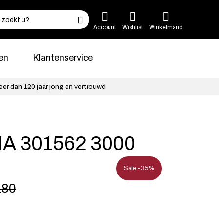
Account
Wishlist
Winkelmand
en
Klantenservice
eer dan 120 jaar jong en vertrouwd
A 301562 3000
Sale -35%
180