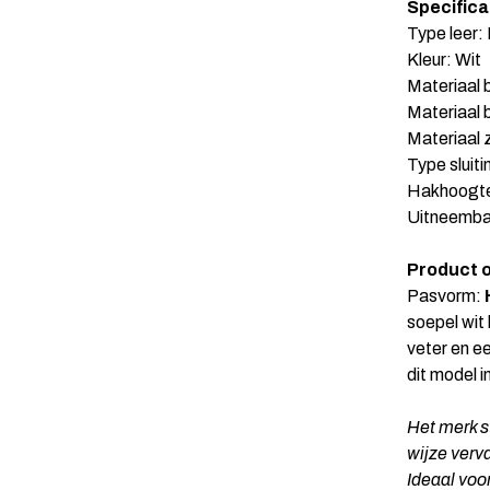
Specifica
Type leer:
Kleur: Wit
Materiaal 
Materiaal 
Materiaal 
Type sluiti
Hakhoogte
Uitneembaa
Product o
Pasvorm:
H
soepel wit
veter en ee
dit model i
Het merk s
wijze verva
Ideaal voor