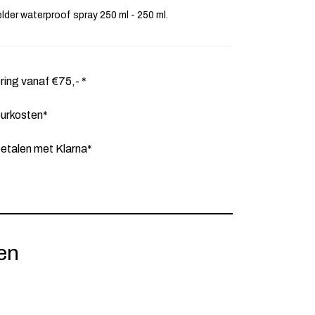
lder waterproof spray 250 ml - 250 ml.
ering vanaf €75,- *
ourkosten*
etalen met Klarna*
en