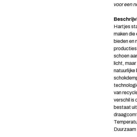
voor een n
Beschrijv
Hartjes st
maken die 
bieden en m
producties
schoen aan
licht, maar
natuurlijke
schokdempe
technologi
van recycle
verschil i
bestaat ui
draagcomfo
Temperatuu
Duurzaam e