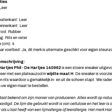
ties
 Leer
buitenkant: Leer
binnenkant: Leer
zool: Rubber
ng: Rits en veter
 (cm): 4
r voetbed: Ja, dit merk is uitermate geschikt voor eigen steunz
mschrijving:
artjes Phil - De Hartjes 140962
is een stoere sneaker uitgevo
 leer met een plateauzool in
wijdte maat H
. De sneaker is voorzi
n rits waardoor u gemakkelijk in- en uit de schoen stapt. We rade
n uw eigen maat te bestellen.
taat bekend om zijn manier van produceren. Alles wordt op natuu
ardigd. De lijm die gebruikt wordt is van cellulose en het leer is 
 als u last heeft van een lijmallergie of leerallergie. Het merk Har