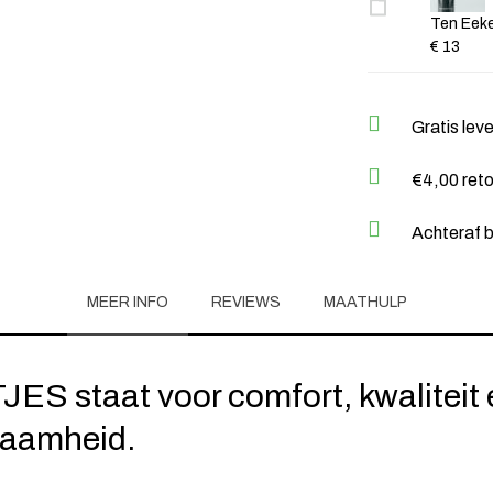
Ten Eeke
€ 13
Gratis lev
€4,00 ret
Achteraf b
MEER INFO
REVIEWS
MAATHULP
ES staat voor comfort, kwaliteit 
zaamheid.