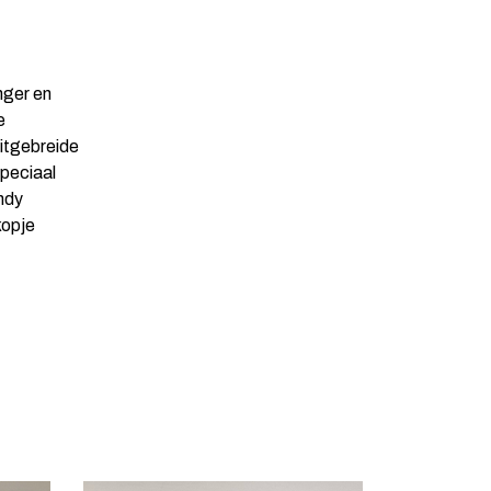
nger en
e
uitgebreide
speciaal
ndy
kopje