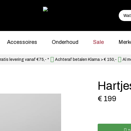
Accessoires
Onderhoud
Sale
Merk
atis levering vanaf €75,- *
Achteraf betalen Klarna > € 150,-
Al m
Hartj
€ 199
T