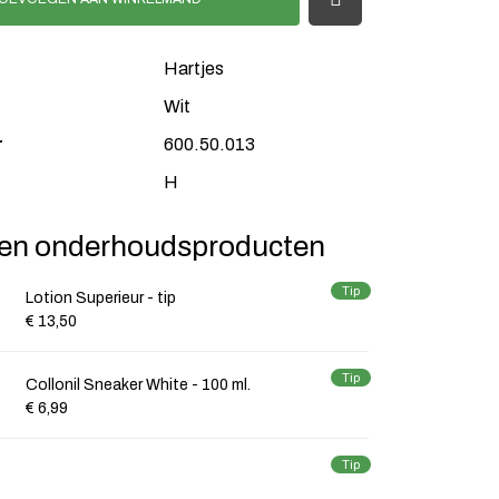
Hartjes
Wit
r
600.50.013
H
en onderhoudsproducten
Tip
Lotion Superieur - tip
€ 13,50
Tip
Collonil Sneaker White - 100 ml.
€ 6,99
Tip