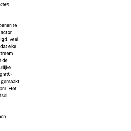
cten.
hoenen te
factor
tigd. Veel
dat elke
extreem
e de
rlijke
ight®-
is gemaakt
zaam. Het
fsel
.
nen.