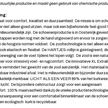
atuurlijke productie en maakt geen gebruik van chemische produ
ing:
aat voor comfort, kwaliteit en duurzaamheid. De missie is om sc
er niet alleen goed uitzien, maar ook een bijbehorende feel-good 
ilieuvriendelijk zijn. De schoenenproductie is in Oostenrijk geves
tappen worden nog met de hand uitgevoerd om ervoor te zorgen 
 de hoogste normen voldoet. De zooltechnologie is niet alleen 
 ook elastisch en flexibel. De HARTJES-rollijn is geïntegreerd, di
 beweging van de voet tijdens het lopen volgt. De zool is een natuu
r voor stressvrij voet- en rugcomfort. De innovatieve XL Extral
e vermindert het gewicht van de zool aanzienlijk. Het materiaal 
baar industrieel afval. Het is milieuvriendelijk en bijzonder duur
s duidelijk merkbaar. LICHT ALS EEN VEER 89% van het kurkwee
t lucht. De bijzondere celstructuur zorgt voor een aangenaam
rt. 100% maatvastheid dankzij de unieke productietechnologie
raanpassing voor een comfortabel binnenklimaat van de schoe
n ecologisch: kurk is recyclebaar.