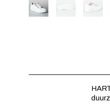
HARTJ
duur