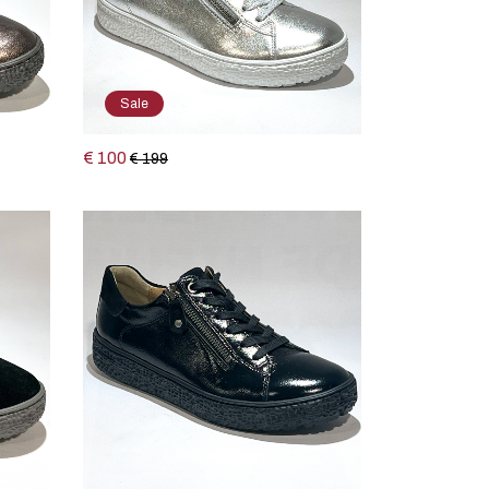
Sale
€ 100
€ 199