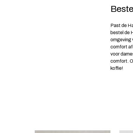
Beste
Past de Ha
bestel de 
omgeving v
comfort af
voor dames
comfort. O
koffie!