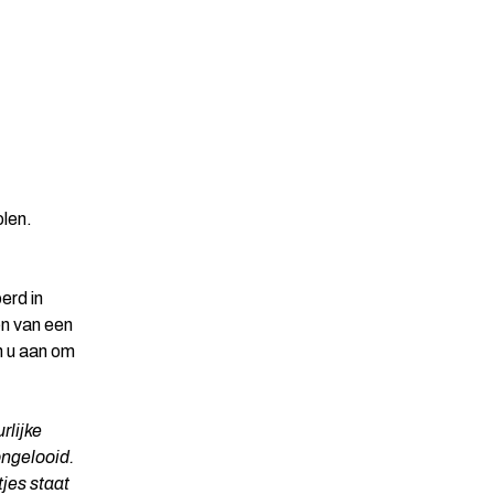
olen.
erd in
en van een
n u aan om
rlijke
ongelooid.
tjes staat