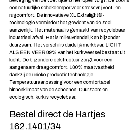
beweging van de voet tijdens het lopen volgt. De zool is
een natuurlijke schokdemper voor stressvrij voet- en
rugcomfort. De innovatieve XL Extralight®-
technologie vermindert het gewicht van de zool
aanzienlijk. Het materiaal is gemaakt van recyclebaar
industrieel afval. Het is milieuvriendelijk en bijzonder
duurzaam. Het verschil is duidelijk merkbaar. LICHT
ALS EEN VEER 89% van het kurkweefsel bestaat uit
lucht. De bijzondere celstructuur zorgt voor een
aangenaam draagcomfort. 100% maatvastheid
dankzij de unieke productietechnologie.
Temperatuuraanpassing voor een comfortabel
binnenklimaat van de schoenen. Duurzaam en
ecologisch: kurk is recyclebaar.
Bestel direct de Hartjes
162.1401/34