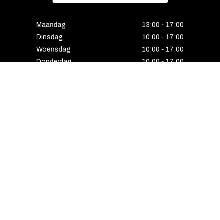
Maandag
13:00 - 17:00
Dinsdag
10:00 - 17:00
Woensdag
10:00 - 17:00
Donderdag
10:00 - 17:00
Vrijdag
10:00 - 17:00
Zaterdag
10:00 - 17:00
Gesloten
HENGELO
Enschedesestraat 5
7551 EE Hengelo
074 291 24 53
Maandag
13:00 - 18:00