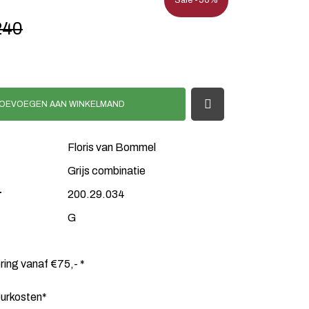
Sale -50%
240
OEVOEGEN AAN WINKELMAND
Floris van Bommel
Grijs combinatie
r
200.29.034
G
ering vanaf €75,- *
ourkosten*