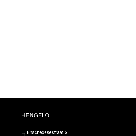
HENGELO
Enschedesestraat 5