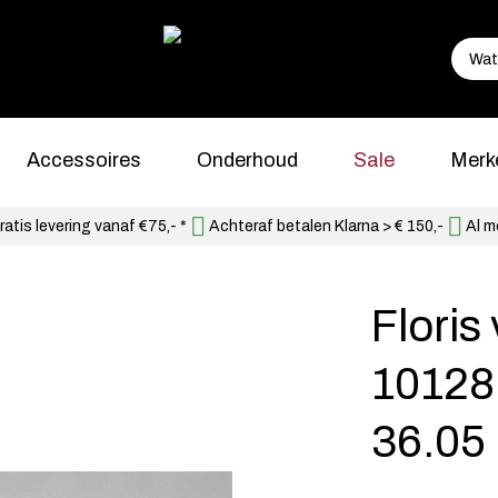
Accessoires
Onderhoud
Sale
Merk
atis levering vanaf €75,- *
Achteraf betalen Klarna > € 150,-
Al m
Flori
10128
36.05