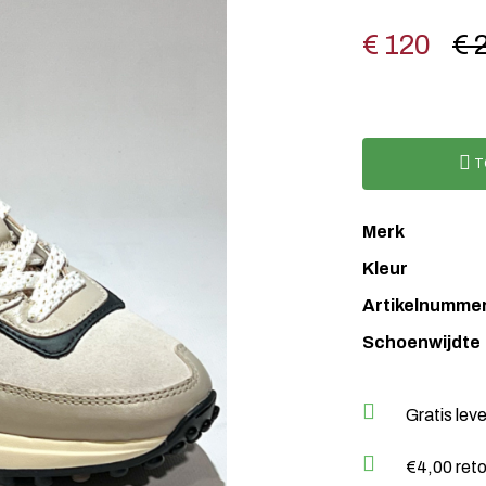
€ 120
€ 
T
Merk
Kleur
Artikelnumme
Schoenwijdte
Gratis lev
€4,00 ret