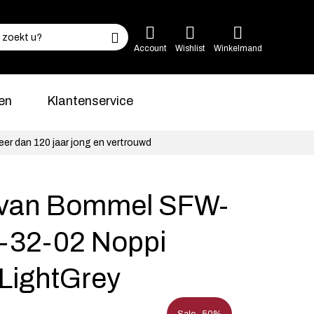
Account
Wishlist
Winkelmand
en
Klantenservice
eer dan 120 jaar jong en vertrouwd
s van Bommel SFW-
-32-02 Noppi
 LightGrey