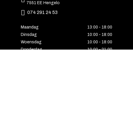
7551 EE Hengelo
074 291 24 53
Maandag
13:00 - 18:00
Dinsdag
10:00 - 18:00
Woensdag
10:00 - 18:00
Donderdag
10:00 - 21:00
Vrijdag
10:00 - 18:00
Zaterdag
10:00 - 17:00
Zondag
Laatste van de maand geopend
E-MAIL VOORDEEL ONTVANGEN?
Schrijf u in voor onze nieuwsbrief en ontvang
als eerste alle interessante aanbiedingen