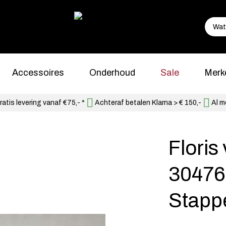
Accessoires
Onderhoud
Sale
Merk
atis levering vanaf €75,- *
Achteraf betalen Klarna > € 150,-
Al m
Flori
30476
Stapp