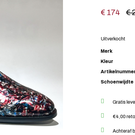
€ 174
€ 
Uitverkocht
Merk
Kleur
Artikelnumme
Schoenwijdte
Gratis lev
€4,00 ret
Achteraf b