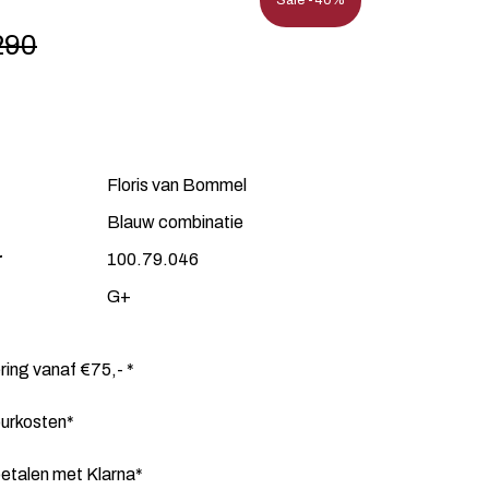
Sale -40%
290
Floris van Bommel
Blauw combinatie
r
100.79.046
G+
ering vanaf €75,- *
ourkosten*
etalen met Klarna*