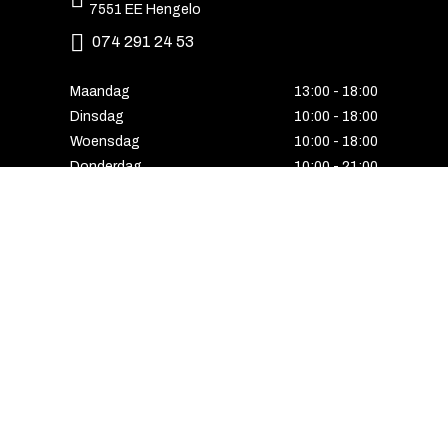
7551 EE Hengelo
074 291 24 53
Maandag
13:00 - 18:00
Dinsdag
10:00 - 18:00
Woensdag
10:00 - 18:00
Donderdag
10:00 - 21:00
Vrijdag
10:00 - 18:00
Zaterdag
10:00 - 17:00
Zondag
Laatste van de maand geopend
E-MAIL VOORDEEL ONTVANGEN?
Schrijf u in voor onze nieuwsbrief en ontvang
als eerste alle interessante aanbiedingen