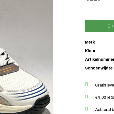
T
Merk
Kleur
Artikelnumme
Schoenwijdte
Gratis lev
€4,00 ret
Achteraf b