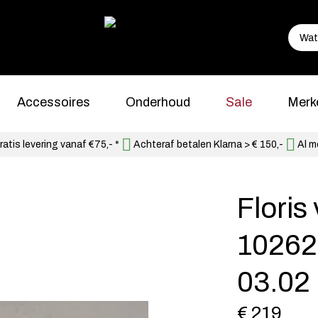
Accessoires
Onderhoud
Sale
Merk
atis levering vanaf €75,- *
Achteraf betalen Klarna > € 150,-
Al m
Flori
10262
03.02
€ 219