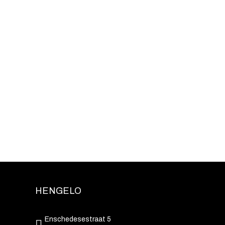
HENGELO
Enschedesestraat 5