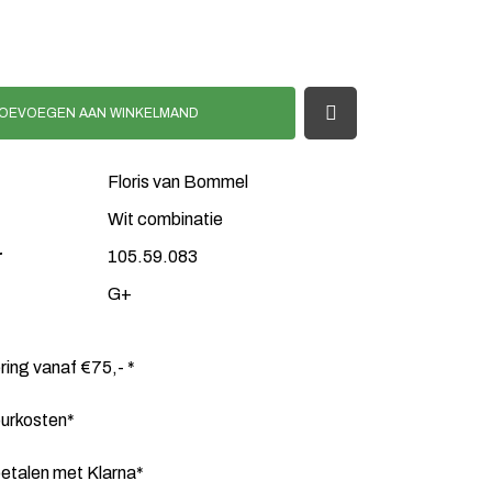
OEVOEGEN AAN WINKELMAND
Floris van Bommel
Wit combinatie
r
105.59.083
G+
ering vanaf €75,- *
ourkosten*
etalen met Klarna*