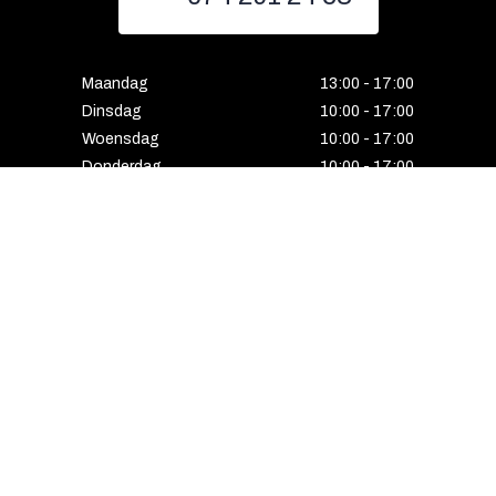
Maandag
13:00 - 17:00
Dinsdag
10:00 - 17:00
Woensdag
10:00 - 17:00
Donderdag
10:00 - 17:00
Vrijdag
10:00 - 17:00
Zaterdag
10:00 - 17:00
Gesloten
HENGELO
Enschedesestraat 5
7551 EE Hengelo
074 291 24 53