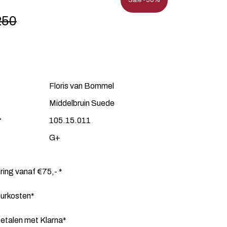
Sale -50%
250
Floris van Bommel
Middelbruin Suede
r
105.15.011
G+
ering vanaf €75,- *
ourkosten*
etalen met Klarna*