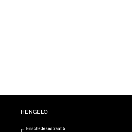
HENGELO
Enschedesestraat 5