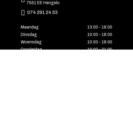
7551 EE Hengelo
074 291 24 53
Maandag
13:00 - 18:00
Dinsdag
10:00 - 18:00
Woensdag
10:00 - 18:00
Donderdag
10:00 - 21:00
Vrijdag
10:00 - 18:00
Zaterdag
10:00 - 17:00
Zondag
Laatste van de maand geopend
E-MAIL VOORDEEL ONTVANGEN?
Schrijf u in voor onze nieuwsbrief en ontvang
als eerste alle interessante aanbiedingen