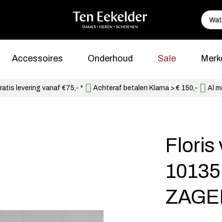
Accessoires
Onderhoud
Sale
Merk
atis levering vanaf €75,- *
Achteraf betalen Klarna > € 150,-
Al m
Flori
10135
ZAGER