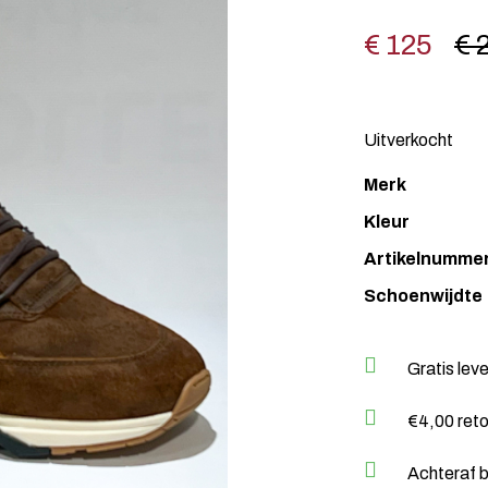
€ 125
€ 
Uitverkocht
Merk
Kleur
Artikelnumme
Schoenwijdte
Gratis lev
€4,00 ret
Achteraf b