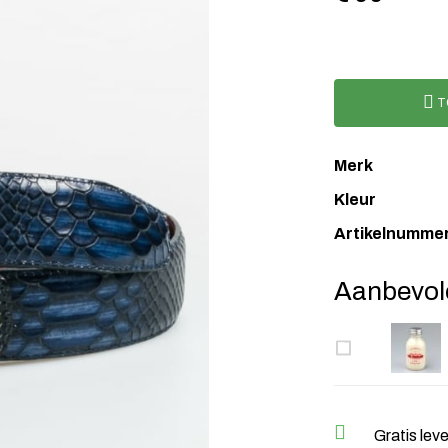
T
Merk
Kleur
Artikelnumme
Aanbevol
Gratis lev