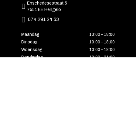
Enschedesestraat 5
7551 EE Hengelo
074 291 24 53
Maandag
13:00 - 18:00
Dinsdag
10:00 - 18:00
Woensdag
10:00 - 18:00
Donderdag
10:00 - 21:00
Vrijdag
10:00 - 18:00
Zaterdag
10:00 - 17:00
Zondag
Laatste van de maand geopend
E-MAIL VOORDEEL ONTVANGEN?
Schrijf u in voor onze nieuwsbrief en ontvang