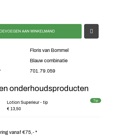
OEVOEGEN AAN WINKELMAND
Floris van Bommel
Blauw combinatie
r
701.79.059
en onderhoudsproducten
Tip
Lotion Superieur - tip
€ 13,50
ering vanaf €75,- *