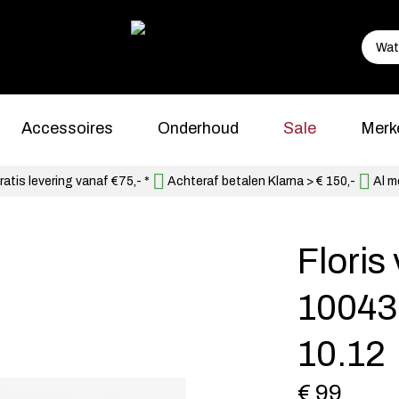
Accessoires
Onderhoud
Sale
Merk
atis levering vanaf €75,- *
Achteraf betalen Klarna > € 150,-
Al m
Flori
10043
10.12
€ 99