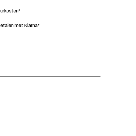
ourkosten*
etalen met Klarna*