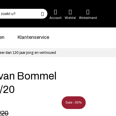
Account
Wishlist
Winkelmand
en
Klantenservice
eer dan 120 jaar jong en vertrouwd
s van Bommel
/20
Sale -35%
220