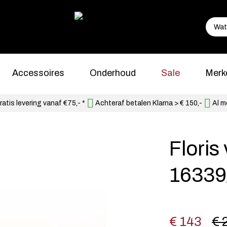
Accessoires
Onderhoud
Sale
Merk
atis levering vanaf €75,- *
Achteraf betalen Klarna > € 150,-
Al m
Flori
16339
€ 143
€ 