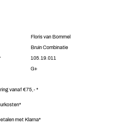
Floris van Bommel
Bruin Combinatie
r
105.19.011
G+
ering vanaf €75,- *
ourkosten*
etalen met Klarna*