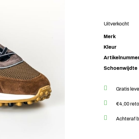
Uitverkocht
Merk
Kleur
Artikelnumme
Schoenwijdte
Gratis lev
€4,00 ret
Achteraf b