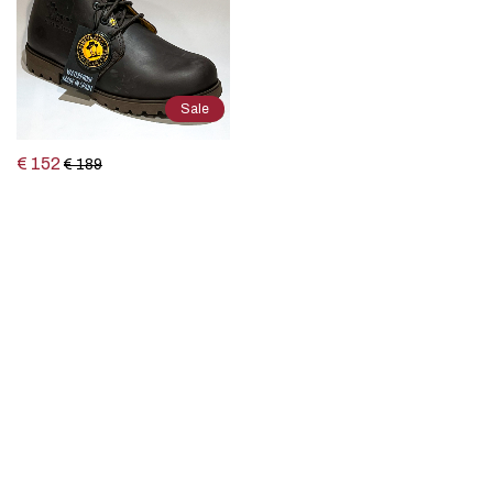
Sale
€ 152
€ 189