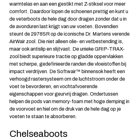
warmtelas en aan een gestikt met Z-stiksel voor meer
comfort. Daardoor lopen de schoenen prettig en kunt u
de veterboots de hele dag door dragen zonder dat u in
de avonduren last krijgt van uw voeten. Bovendien
steunt de 2976SR op de iconische Dr. Martens verende
AirWair zool. Die niet alleen olie- en vetbestending is,
maar ook antislip en slijtvast. De unieke GRIP-TRAX-
zool biedt superieure tractie op gladde oppervlakken
met scherpe, gedefinieerde randen die vloeistoffen bij
impact verdrijven. De Softwair™ binnensok heeft een
verhoogd rastersysteem om de luchtstroom onder de
voet te bevorderen, en vochtafvoerende
eigenschappen voor geurvrij dragen. Ondertussen
helpen de pods van memory-foam met hoge demping in
de voorvoet en hiel om de druk van de hele dag op je
voeten te staan te absorberen.
Chelseaboots