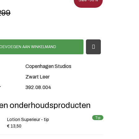
Sale -50%
299
OEVOEGEN AAN WINKELMAND
Copenhagen Studios
Zwart Leer
r
392.08.004
en onderhoudsproducten
Tip
Lotion Superieur - tip
€ 13,50