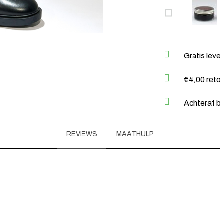
Gratis lev
€4,00 ret
Achteraf b
REVIEWS
MAATHULP