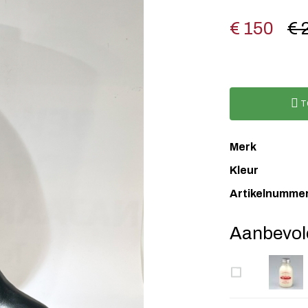
€ 150
€ 
T
Merk
Kleur
Artikelnumme
Aanbevol