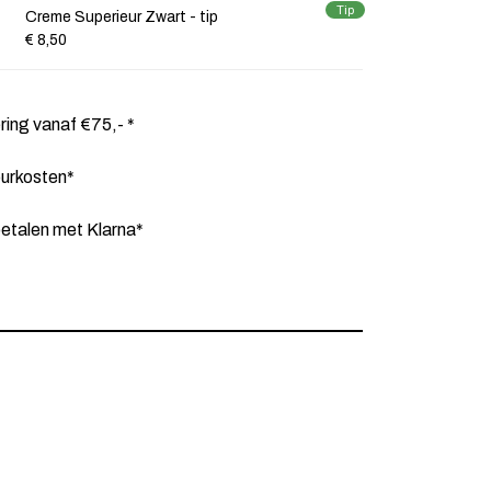
Tip
Creme Superieur Zwart - tip
€ 8,50
ering vanaf €75,- *
ourkosten*
etalen met Klarna*