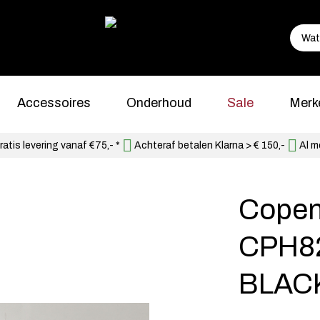
Accessoires
Onderhoud
Sale
Merk
atis levering vanaf €75,- *
Achteraf betalen Klarna > € 150,-
Al m
Copen
CPH8
BLAC