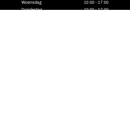
Woensdag
10:00 - 17:00
Donderdag
10:00 - 17:00
Vrijdag
10:00 - 17:00
Zaterdag
10:00 - 17:00
Gesloten
HENGELO
Enschedesestraat 5
7551 EE Hengelo
074 291 24 53
Maandag
13:00 - 18:00
Dinsdag
10:00 - 18:00
Woensdag
10:00 - 18:00
Donderdag
10:00 - 21:00
Vrijdag
10:00 - 18:00