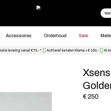
Accessoires
Onderhoud
Sale
Merk
atis levering vanaf €75,- *
Achteraf betalen Klarna > € 150,-
Al m
Xsens
Golde
€ 250