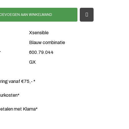
OEVOEGEN AAN WINKELMAND
Xsensible
Blauw combinatie
r
600.79.044
GX
ering vanaf €75,- *
ourkosten*
etalen met Klarna*