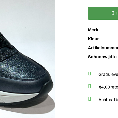
T
Merk
Kleur
Artikelnumme
Schoenwijdte
Gratis lev
€4,00 ret
Achteraf b