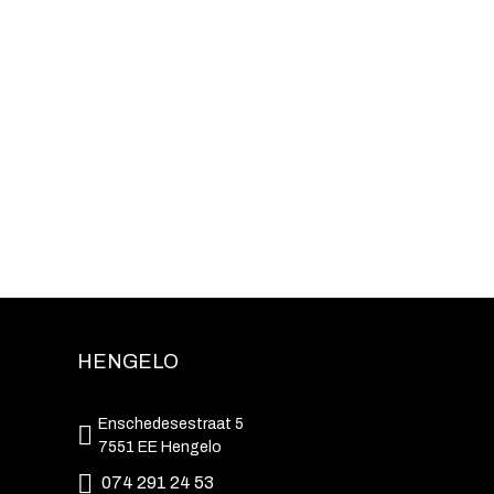
HENGELO
Enschedesestraat 5
7551 EE Hengelo
074 291 24 53