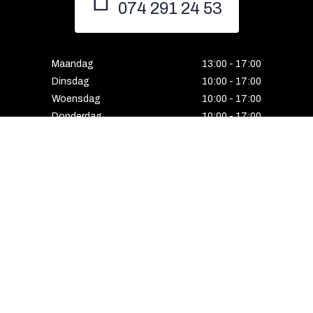
074 291 24 53
Maandag
13:00 - 17:00
Dinsdag
10:00 - 17:00
Woensdag
10:00 - 17:00
Donderdag
10:00 - 17:00
Vrijdag
10:00 - 17:00
Zaterdag
10:00 - 17:00
Gesloten
HENGELO
Enschedesestraat 5
7551 EE Hengelo
074 291 24 53