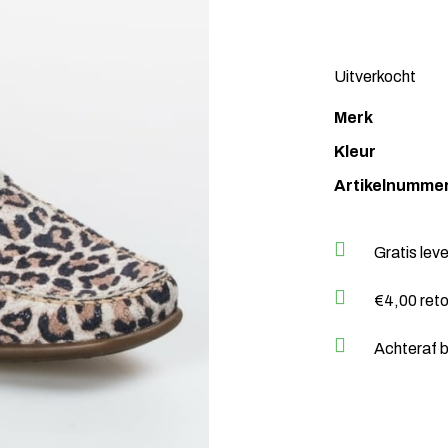
Uitverkocht
Merk
Kleur
Artikelnumme
Gratis lev
€4,00 ret
Achteraf b