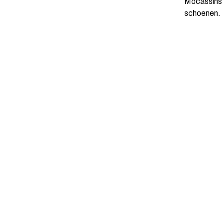
Mocassins m
schoenen.