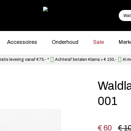
Accessoires
Onderhoud
Sale
Merk
atis levering vanaf €75,- *
Achteraf betalen Klarna > € 150,-
Al m
Waldl
001
€ 60
€ 1