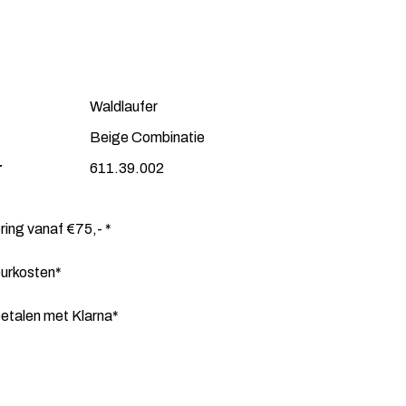
Waldlaufer
Beige Combinatie
r
611.39.002
ering vanaf €75,- *
ourkosten*
etalen met Klarna*