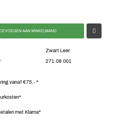
OEVOEGEN AAN WINKELMAND
Zwart Leer
r
271.08.001
ering vanaf €75,- *
ourkosten*
etalen met Klarna*