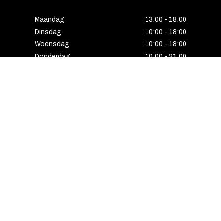
Maandag
13:00 - 18:00
Dinsdag
10:00 - 18:00
Woensdag
10:00 - 18:00
Donderdag
10:00 - 21:00
Vrijdag
10:00 - 18:00
Zaterdag
10:00 - 17:00
Zondag
Laatste van de maand geopend
E-MAIL VOORDEEL ONTVANGEN?
Schrijf u in voor onze nieuwsbrief en ontvang
als eerste alle interessante aanbiedingen