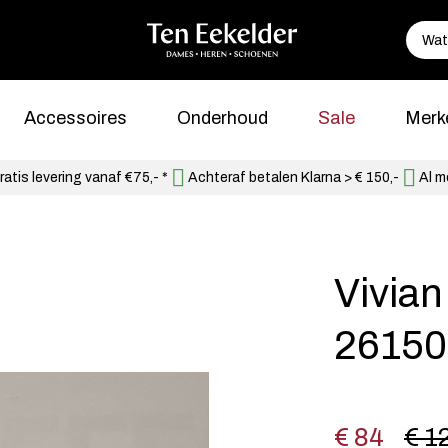
Accessoires
Onderhoud
Sale
Merk
atis levering vanaf €75,- *
Achteraf betalen Klarna > € 150,-
Al m
Vivian
26150
€ 84
€ 1