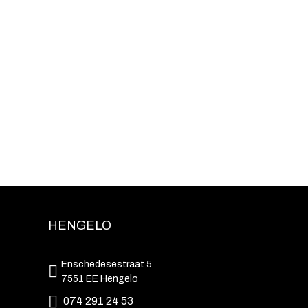
HENGELO
Enschedesestraat 5
7551 EE Hengelo
074 291 24 53