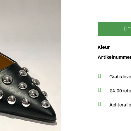
T
Kleur
Artikelnumme
Gratis lev
€4,00 ret
Achteraf b