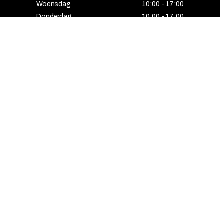
Woensdag
10:00 - 17:00
Donderdag
10:00 - 17:00
Vrijdag
10:00 - 17:00
Zaterdag
10:00 - 17:00
Gesloten
HENGELO
Enschedesestraat 5
7551 EE Hengelo
074 291 24 53
Maandag
13:00 - 18:00
Dinsdag
10:00 - 18:00
Woensdag
10:00 - 18:00
Donderdag
10:00 - 21:00
Vrijdag
10:00 - 18:00