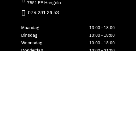
7551 EE Hengelo
074 291 24 53
Maandag
13:00 - 18:00
Dinsdag
10:00 - 18:00
Woensdag
10:00 - 18:00
Donderdag
10:00 - 21:00
Vrijdag
10:00 - 18:00
Zaterdag
10:00 - 17:00
Zondag
Laatste van de maand geopend
E-MAIL VOORDEEL ONTVANGEN?
Schrijf u in voor onze nieuwsbrief en ontvang
als eerste alle interessante aanbiedingen