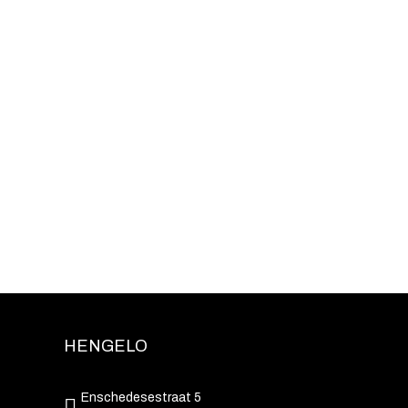
HENGELO
Enschedesestraat 5