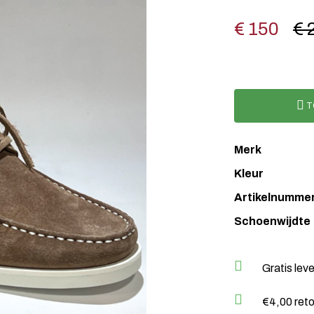
€ 150
€ 
T
Merk
Kleur
Artikelnumme
Schoenwijdte
Gratis lev
€4,00 ret