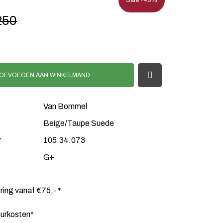
Sale -40%
250
OEVOEGEN AAN WINKELMAND
Van Bommel
Beige/Taupe Suede
r
105.34.073
G+
ering vanaf €75,- *
ourkosten*