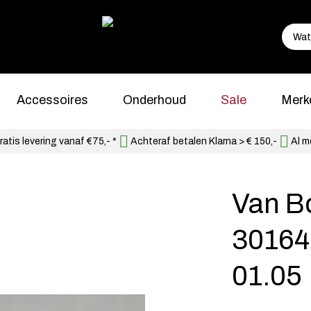
Accessoires
Onderhoud
Sale
Merk
atis levering vanaf €75,- *
Achteraf betalen Klarna > € 150,-
Al m
Van B
30164
01.05