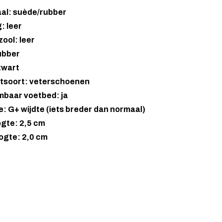
aal: suède/rubber
: leer
ool: leer
ubber
zwart
tsoort: veterschoenen
mbaar voetbed: ja
: G+ wijdte (iets breder dan normaal)
gte: 2,5 cm
ogte: 2,0 cm