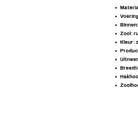
Materi
Voering
Binnenz
Zool: r
Kleur: 
Produc
Uitnee
Breedte
Hakhoo
Zoolho