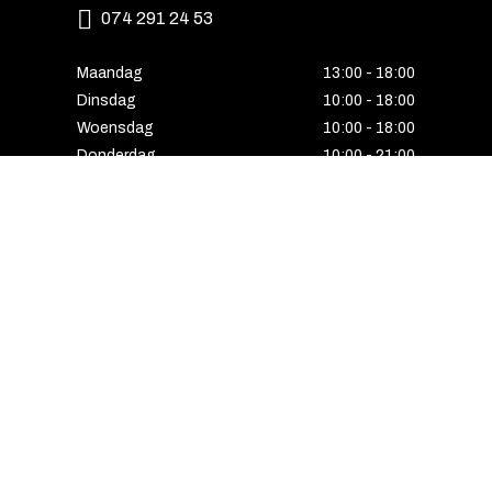
074 291 24 53
Maandag
13:00 - 18:00
Dinsdag
10:00 - 18:00
Woensdag
10:00 - 18:00
Donderdag
10:00 - 21:00
Vrijdag
10:00 - 18:00
Zaterdag
10:00 - 17:00
Zondag
Laatste van de maand geopend
E-MAIL VOORDEEL ONTVANGEN?
Schrijf u in voor onze nieuwsbrief en ontvang
als eerste alle interessante aanbiedingen