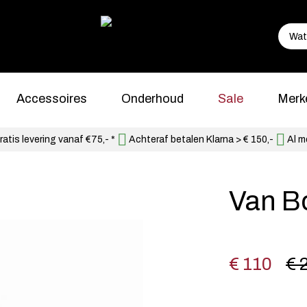
Accessoires
Onderhoud
Sale
Merk
atis levering vanaf €75,- *
Achteraf betalen Klarna > € 150,-
Al m
Van B
€ 110
€ 