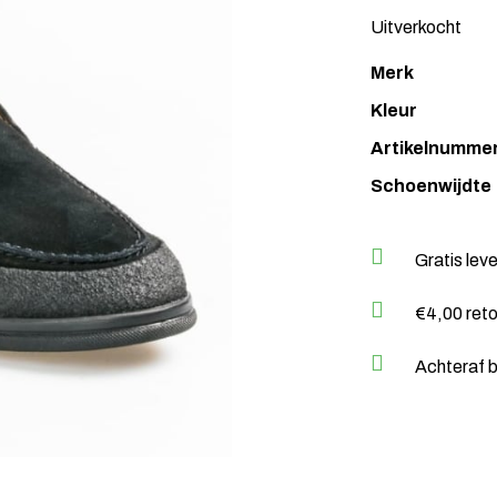
Uitverkocht
Merk
Kleur
Artikelnumme
Schoenwijdte
Gratis lev
€4,00 ret
Achteraf b