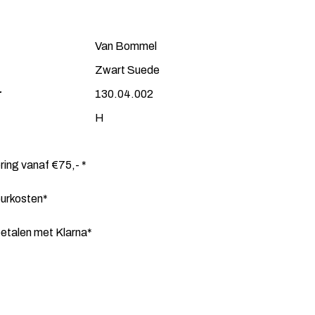
Van Bommel
Zwart Suede
r
130.04.002
H
ering vanaf €75,- *
ourkosten*
etalen met Klarna*