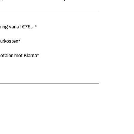
ering vanaf €75,- *
ourkosten*
etalen met Klarna*