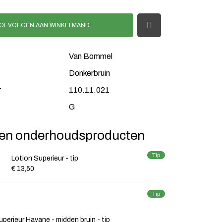
OEVOEGEN AAN WINKELMAND
Van Bommel
Donkerbruin
r
110.11.021
G
en onderhoudsproducten
Tip
Lotion Superieur - tip
€ 13,50
Tip
perieur Havane - midden bruin - tip