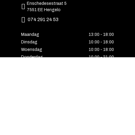
Enschedesestraat 5
7551 EE Hengelo
074 291 24 53
Maandag
13:00 - 18:00
Dinsdag
10:00 - 18:00
Woensdag
10:00 - 18:00
Donderdag
10:00 - 21:00
Vrijdag
10:00 - 18:00
Zaterdag
10:00 - 17:00
Zondag
Laatste van de maand geopend
E-MAIL VOORDEEL ONTVANGEN?
Schrijf u in voor onze nieuwsbrief en ontvang