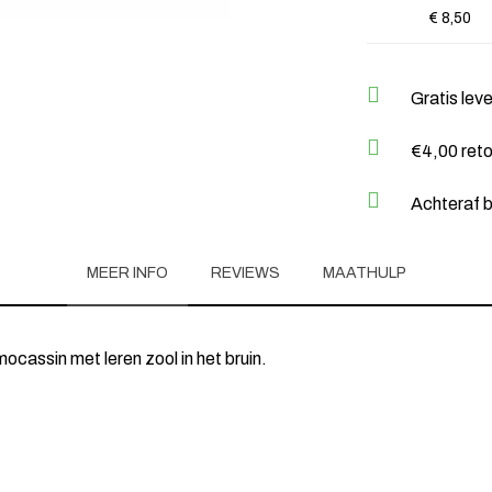
€ 8,50
Gratis lev
€4,00 ret
Achteraf b
MEER INFO
REVIEWS
MAATHULP
ocassin met leren zool in het bruin.