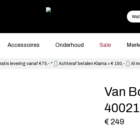
Accessoires
Onderhoud
Sale
Merk
atis levering vanaf €75,- *
Achteraf betalen Klarna > € 150,-
Al m
Van B
40021
€ 249