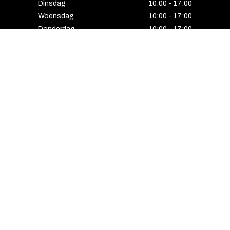
Dinsdag
10:00 - 17:00
Woensdag
10:00 - 17:00
Donderdag
10:00 - 17:00
Vrijdag
10:00 - 17:00
Zaterdag
10:00 - 17:00
Gesloten
HENGELO
Enschedesestraat 5
7551 EE Hengelo
074 291 24 53
Maandag
13:00 - 18:00
Dinsdag
10:00 - 18:00
Woensdag
10:00 - 18:00
Donderdag
10:00 - 21:00