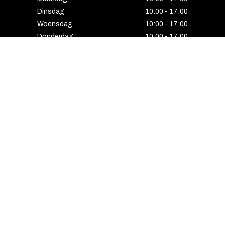
Dinsdag
10:00 - 17:00
Woensdag
10:00 - 17:00
Donderdag
10:00 - 17:00
Vrijdag
10:00 - 17:00
Zaterdag
10:00 - 17:00
Gesloten
HENGELO
Enschedesestraat 5
7551 EE Hengelo
074 291 24 53
Maandag
13:00 - 18:00
Dinsdag
10:00 - 18:00
Woensdag
10:00 - 18:00