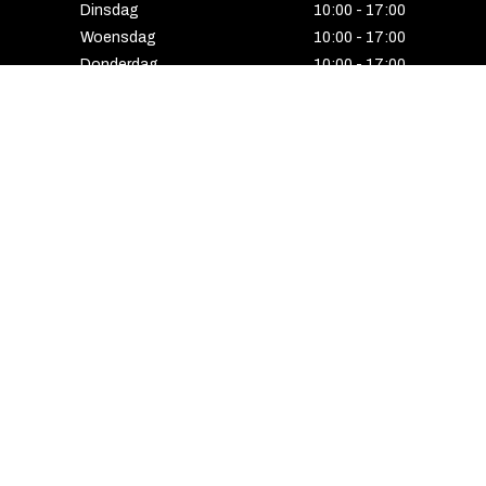
Dinsdag
10:00 - 17:00
Woensdag
10:00 - 17:00
Donderdag
10:00 - 17:00
Vrijdag
10:00 - 17:00
Zaterdag
10:00 - 17:00
Gesloten
HENGELO
Enschedesestraat 5
7551 EE Hengelo
074 291 24 53
Maandag
13:00 - 18:00
Dinsdag
10:00 - 18:00
Woensdag
10:00 - 18:00
Donderdag
10:00 - 21:00