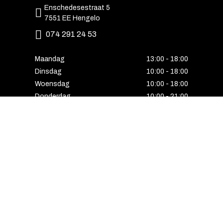
Enschedesestraat 5
7551 EE Hengelo
074 291 24 53
Maandag
13:00 - 18:00
Dinsdag
10:00 - 18:00
Woensdag
10:00 - 18:00
Donderdag
10:00 - 21:00
Vrijdag
10:00 - 18:00
Zaterdag
10:00 - 17:00
Zondag
Laatste van de maand geopend
E-MAIL VOORDEEL ONTVANGEN?
Schrijf u in voor onze nieuwsbrief en ontvang