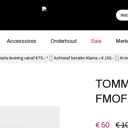
Accessoires
Onderhoud
Sale
Merk
atis levering vanaf €75,- *
Achteraf betalen Klarna > € 150,-
Al m
TOMM
FMOF
€ 50
€ 1