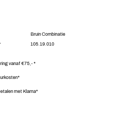
Bruin Combinatie
r
105.19.010
ering vanaf €75,- *
ourkosten*
etalen met Klarna*