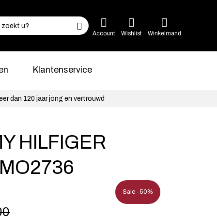
Account
Wishlist
Winkelmand
en
Klantenservice
eer dan 120 jaar jong en vertrouwd
Y HILFIGER
MO2736
Sale -50%
00