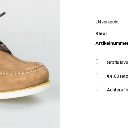
Uitverkocht
Kleur
Artikelnumme
Gratis lev
€4,00 ret
Achteraf b