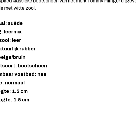
spired klassieke bootschoen van het merk Tommy Hilfiger uitgevo
e met witte zool.
aal: suède
: leermix
ool: leer
atuurlijk rubber
beige/bruin
tsoort: bootschoen
mbaar voetbed: nee
e: normaal
gte: 1.5 cm
ogte: 1.5 cm