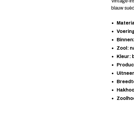
Vintage-in
blauw suèd
Materi
Voering
Binnenz
Zool: n
Kleur: 
Produc
Uitnee
Breedt
Hakhoo
Zoolho