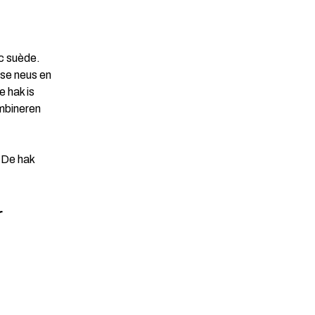
c suède.
tse neus en
e hak is
ombineren
 De hak
r