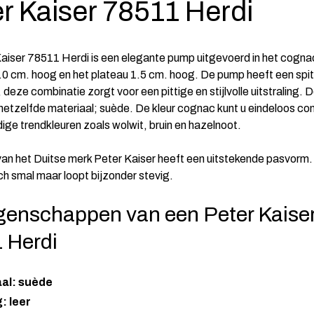
r Kaiser 78511 Herdi
aiser 78511 Herdi is een elegante pump uitgevoerd in het cogna
9.0 cm. hoog en het plateau 1.5 cm. hoog. De pump heeft een spi
 deze combinatie zorgt voor een pittige en stijlvolle uitstraling. D
 hetzelfde materiaal; suède. De kleur cognac kunt u eindeloos c
ige trendkleuren zoals wolwit, bruin en hazelnoot.
van het Duitse merk Peter Kaiser heeft een uitstekende pasvorm.
ch smal maar loopt bijzonder stevig.
genschappen van een Peter Kaise
 Herdi
aal: suède
: leer