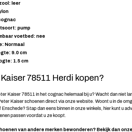
ool: leer
ylon
 cognac
tsoort: pump
mbaar voetbed: nee
e: Normaal
gte: 9.0 cm
ogte: 1.5 cm
 Kaiser 78511 Herdi kopen?
ter Kaiser 78511 in het cognac helemaal bij u? Wacht dan niet la
Peter Kaiser schoenen direct via onze website. Woont u in de om
 Enschede? Stap dan eens binnen in onze winkels, hier kunt u ad
enen passen voordat u ze koopt.
oenen van andere merken bewonderen? Bekijk dan onz