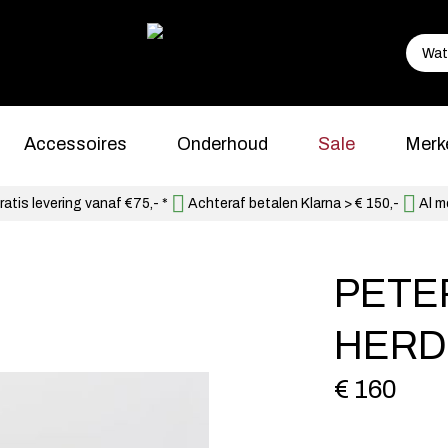
Accessoires
Onderhoud
Sale
Merk
atis levering vanaf €75,- *
Achteraf betalen Klarna > € 150,-
Al m
PETER
HERD
€ 160