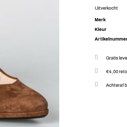
Uitverkocht
Merk
Kleur
Artikelnumme
Gratis lev
€4,00 ret
Achteraf b