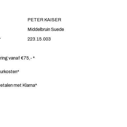
PETER KAISER
Middelbruin Suede
r
223.15.003
ering vanaf €75,- *
ourkosten*
etalen met Klarna*