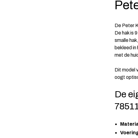
Pete
De Peter K
De hak is 
smalle hak,
bekleed in
met de huid
Dit model 
oogt optis
De ei
78511
Materi
Voering