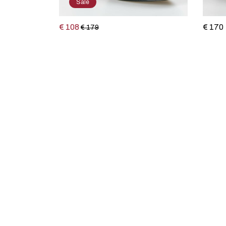
Sale
€ 108
€ 170
€ 179