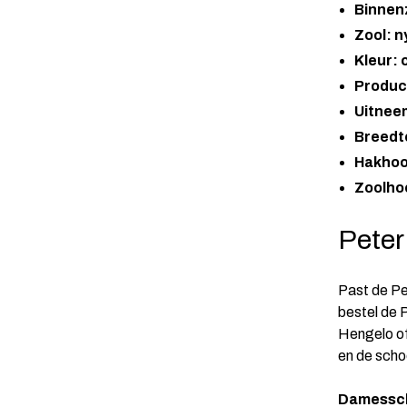
Binnenz
Zool: n
Kleur:
Produc
Uitnee
Breedt
Hakhoo
Zoolho
Peter
Past de Pe
bestel de 
Hengelo of
en de scho
Damessch