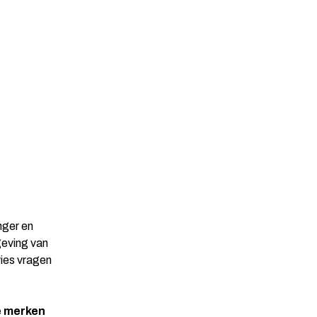
nger en
geving van
vies vragen
e
merken