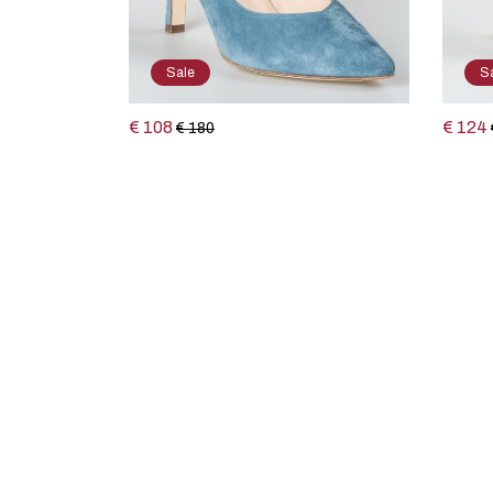
Sale
S
€ 108
€ 124
€ 180