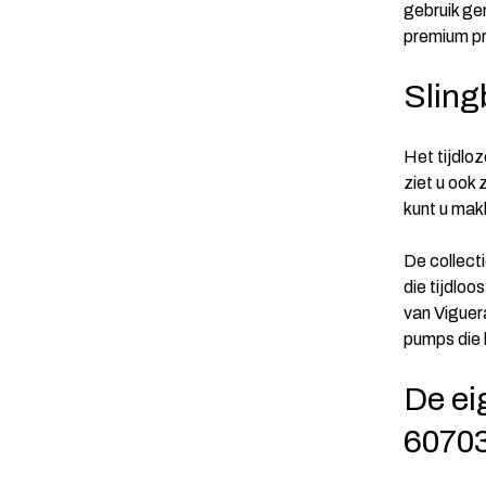
gebruik ge
premium pr
Sling
Het tijdloz
ziet u ook
kunt u makk
De collect
die tijdlo
van Viguer
pumps die 
De ei
6070