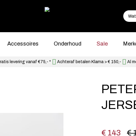
Accessoires
Onderhoud
Sale
Merk
atis levering vanaf €75,- *
Achteraf betalen Klarna > € 150,-
Al m
PETER
JERS
€ 143
€ 