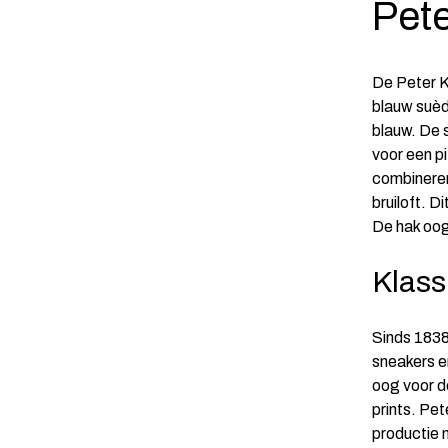
Pet
De Peter K
blauw suède
blauw. De 
voor een pi
combineren
bruiloft. 
De hak oog
Klass
Sinds 1838
sneakers e
oog voor d
prints. Pet
productie 