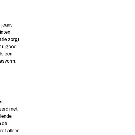
 jeans
inten
atie zorgt
nt u goed
ls een
pasvorm.
s,
neerd met
llende
n de
rdt alleen