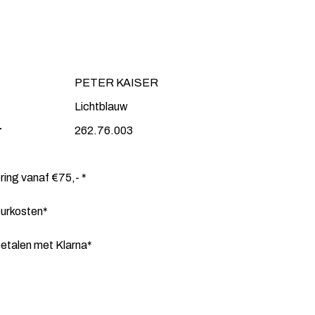
PETER KAISER
Lichtblauw
r
262.76.003
ering vanaf €75,- *
ourkosten*
etalen met Klarna*