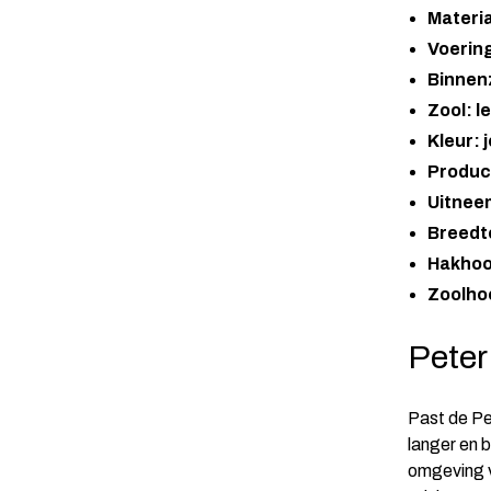
Materi
Voering
Binnenz
Zool: l
Kleur: 
Produc
Uitnee
Breedt
Hakhoo
Zoolho
Peter
Past de Pe
langer en 
omgeving v