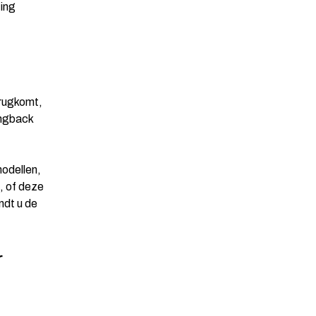
ting
erugkomt,
ingback
modellen,
, of
deze
ndt u de
r