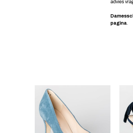
advies vra
Damessch
pagina
.