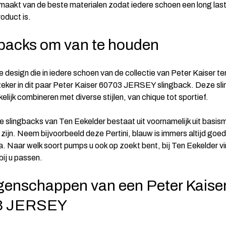
maakt van de beste materialen zodat iedere schoen een long las
oduct is.
backs om van te houden
e design die in iedere schoen van de collectie van Peter Kaiser t
 zeker in dit paar Peter Kaiser 60703 JERSEY slingback. Deze sl
elijk combineren met diverse stijlen, van chique tot sportief.
ie slingbacks van Ten Eekelder bestaat uit voornamelijk uit basis
os zijn. Neem bijvoorbeeld deze
Pertini
, blauw is immers altijd goed
a. Naar welk soort pumps u ook op zoekt bent, bij Ten Eekelder vi
bij u passen.
genschappen van een Peter Kaise
3 JERSEY