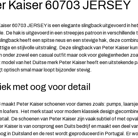
er Kaiser 60703 JERSEY
aiser 60703 JERSEY is een elegante slingback uitgevoerd in het
. De hak is uitgevoerd in een streepjes patroon in verschillende t
slingback heeft een spitse neus en een stevige hak, deze combin
ttige en stijlvolle uitstraling. Deze slingback van Peter Kaiser ku
 onder zowel een casual outfit maar ook voor gelegenheden zoa
Dit model van het Duitse merk Peter Kaiser heeft een uitstekende 
t optisch smal maar loopt bijzonder stevig.
iek met oog voor detail
 maakt Peter Kaiser schoenen voor dames zoals: pumps, laarsje
n loafers. Het merk staat voor modern klassiek design gecombi
etail. De schoenen van Peter Kaiser zijn vaak subtiel of met opva
er Kaiser is van oorsprong een Duits bedrijf en maakt een deel va
nog in Duitsland en de rest wordt geproduceerd in Portugal. Er wo