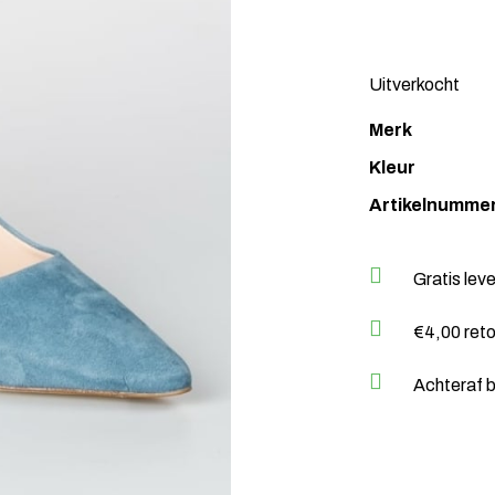
Uitverkocht
Merk
Kleur
Artikelnumme
Gratis lev
€4,00 ret
Achteraf b