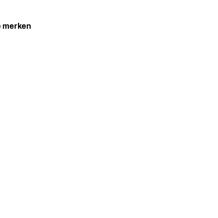
e
merken