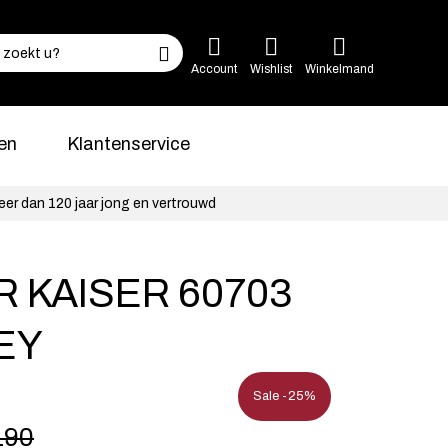
Account
Wishlist
Winkelmand
en
Klantenservice
eer dan 120 jaar jong en vertrouwd
 KAISER 60703
EY
Sale -25%
190