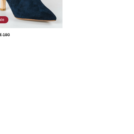
ale
€ 190