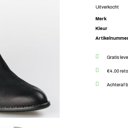
Uitverkocht
Merk
Kleur
Artikelnumme
Gratis lev
€4,00 ret
Achteraf b