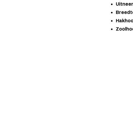
Uitnee
Breedt
Hakhoo
Zoolho