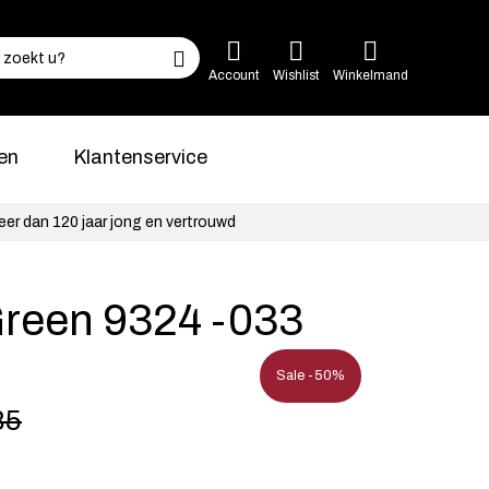
Account
Wishlist
Winkelmand
en
Klantenservice
eer dan 120 jaar jong en vertrouwd
Green 9324 -033
Sale -50%
85