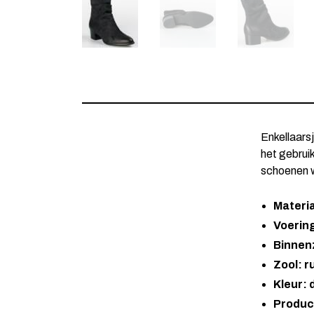
Enkellaars
het gebrui
schoenen w
Materi
Voering
Binnenz
Zool: r
Kleur:
Produc