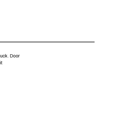
buck. Door
it