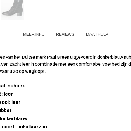
MEER INFO
REVIEWS
MAATHULP
jes van het Duitse merk Paul Green uitgevoerd in donkerblauw nu
k van zacht leer in combinatie met een comfortabel voetbed zijn d
aar u zo op wegloopt.
aal: nubuck
: leer
ool: leer
ubber
 donkerblauw
tsoort: enkellaarzen