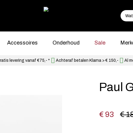
Accessoires
Onderhoud
Sale
Merk
atis levering vanaf €75,- *
Achteraf betalen Klarna > € 150,-
Al m
Paul 
€ 93
€ 1