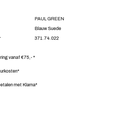
PAUL GREEN
Blauw Suede
r
371.74.022
ering vanaf €75,- *
ourkosten*
etalen met Klarna*