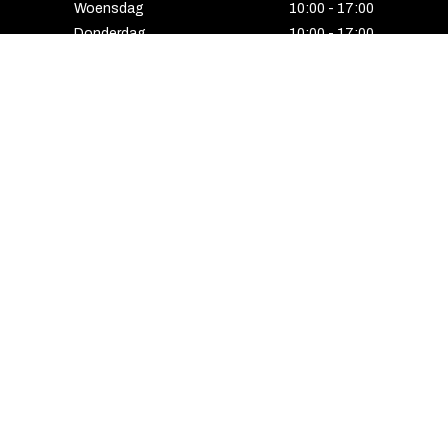
Woensdag
10:00 - 17:00
Donderdag
10:00 - 17:00
Vrijdag
10:00 - 17:00
Zaterdag
10:00 - 17:00
Gesloten
HENGELO
Enschedesestraat 5
7551 EE Hengelo
074 291 24 53
Maandag
13:00 - 18:00
Dinsdag
10:00 - 18:00
Woensdag
10:00 - 18:00
Donderdag
10:00 - 21:00
Vrijdag
10:00 - 18:00