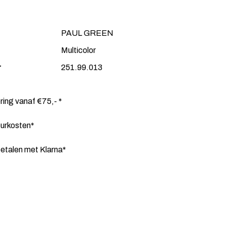
PAUL GREEN
Multicolor
r
251.99.013
ering vanaf €75,- *
ourkosten*
etalen met Klarna*