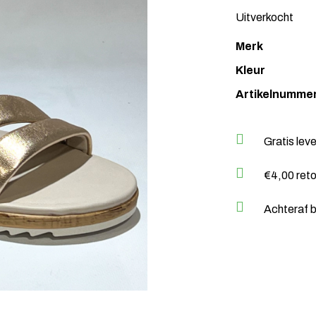
Uitverkocht
Merk
Kleur
Artikelnumme
Gratis lev
€4,00 ret
Achteraf b