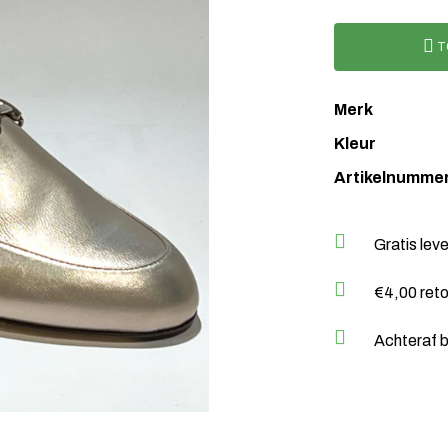
T
Merk
Kleur
Artikelnumme
Gratis lev
€4,00 ret
Achteraf b