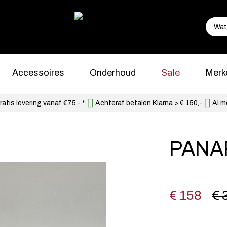
Accessoires
Onderhoud
Sale
Merk
atis levering vanaf €75,- *
Achteraf betalen Klarna > € 150,-
Al m
PANA
€ 158
€ 