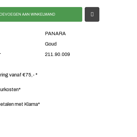
OEVOEGEN AAN WINKELMAND
PANARA
Goud
r
211.90.009
ering vanaf €75,- *
ourkosten*
etalen met Klarna*