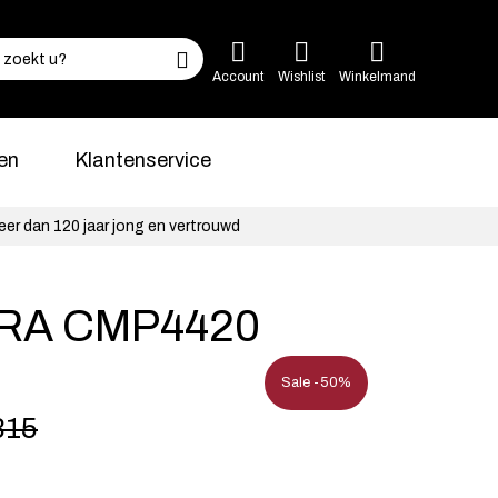
Account
Wishlist
Winkelmand
en
Klantenservice
eer dan 120 jaar jong en vertrouwd
RA CMP4420
Sale -50%
315