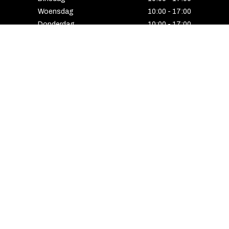
Woensdag
10:00 - 17:00
Donderdag
10:00 - 17:00
Vrijdag
10:00 - 17:00
Zaterdag
10:00 - 17:00
Gesloten
HENGELO
Enschedesestraat 5
7551 EE Hengelo
074 291 24 53
Maandag
13:00 - 18:00
Dinsdag
10:00 - 18:00
Woensdag
10:00 - 18:00
Donderdag
10:00 - 21:00