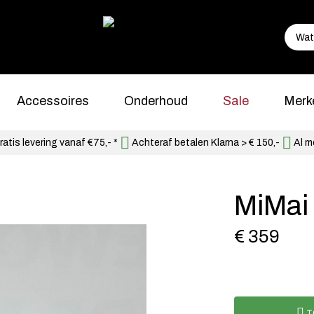
Accessoires
Onderhoud
Sale
Merk
atis levering vanaf €75,- *
Achteraf betalen Klarna > € 150,-
Al m
MiMai
€ 359
T