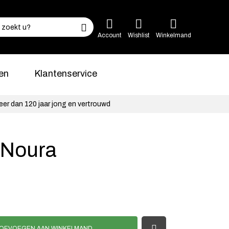
Account
Wishlist
Winkelmand
en
Klantenservice
eer dan 120 jaar jong en vertrouwd
 Noura
OEVOEGEN AAN WINKELMAND