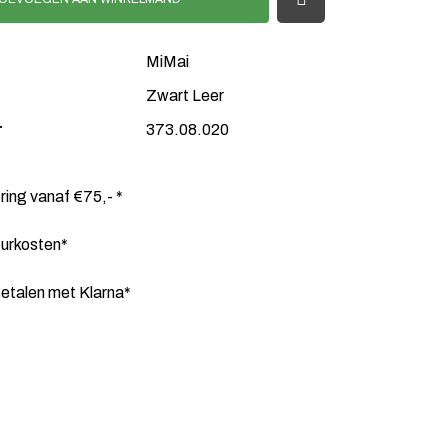
MiMai
Zwart Leer
r
373.08.020
ering vanaf €75,- *
ourkosten*
etalen met Klarna*