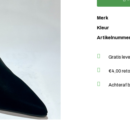
Merk
Kleur
Artikelnumme
Gratis lev
€4,00 ret
Achteraf b