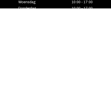
Woensdag
10:00 - 17:00
Donderdag
10:00 - 17:00
Vrijdag
10:00 - 17:00
Zaterdag
10:00 - 17:00
Gesloten
HENGELO
Enschedesestraat 5
7551 EE Hengelo
074 291 24 53
Maandag
13:00 - 18:00
Dinsdag
10:00 - 18:00
Woensdag
10:00 - 18:00
Donderdag
10:00 - 21:00
Vrijdag
10:00 - 18:00