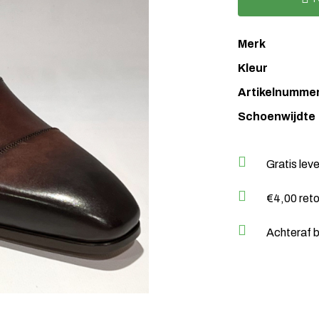
Merk
Kleur
Artikelnumme
Schoenwijdte
Gratis lev
€4,00 ret
Achteraf b