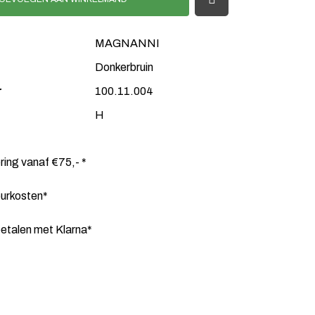
MAGNANNI
Donkerbruin
r
100.11.004
H
ering vanaf €75,- *
ourkosten*
etalen met Klarna*