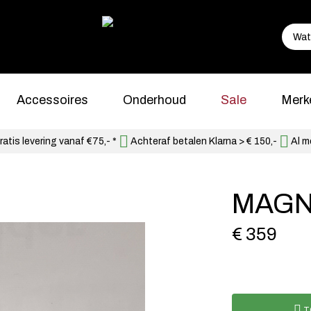
Accessoires
Onderhoud
Sale
Merk
atis levering vanaf €75,- *
Achteraf betalen Klarna > € 150,-
Al m
MAGN
€ 359
T