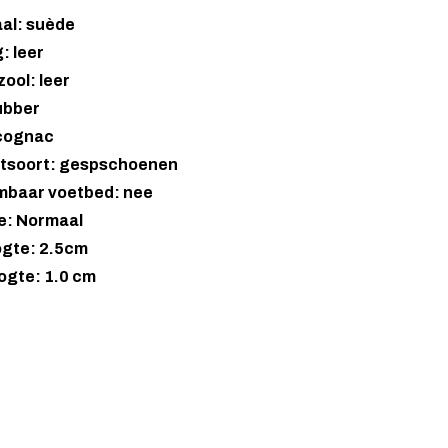
aal: suède
: leer
ool: leer
ubber
 cognac
tsoort: gespschoenen
mbaar voetbed: nee
e: Normaal
gte: 2.5cm
ogte: 1.0 cm