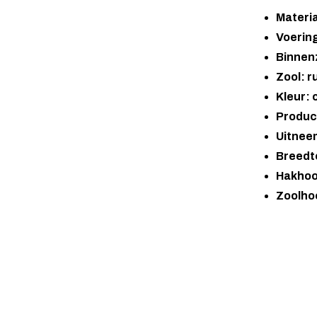
Materi
Voering
Binnenz
Zool: r
Kleur:
Produc
Uitnee
Breedt
Hakhoo
Zoolho