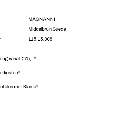
MAGNANNI
Middelbruin Suede
r
115.15.008
ering vanaf €75,- *
ourkosten*
etalen met Klarna*