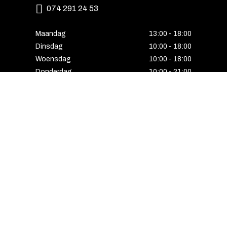
074 291 24 53
Maandag
13:00 - 18:00
Dinsdag
10:00 - 18:00
Woensdag
10:00 - 18:00
Donderdag
10:00 - 21:00
Vrijdag
10:00 - 18:00
Zaterdag
10:00 - 17:00
Zondag
Laatste van de maand geopend
E-MAIL VOORDEEL ONTVANGEN?
Schrijf u in voor onze nieuwsbrief en ontvang
als eerste alle interessante aanbiedingen