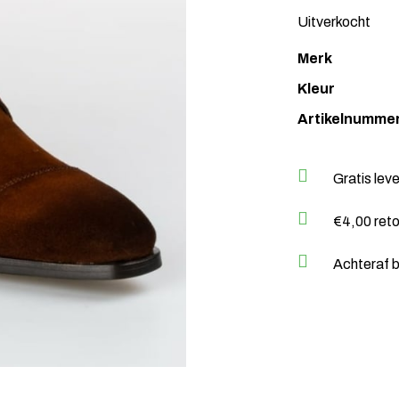
Uitverkocht
Merk
Kleur
Artikelnumme
Gratis lev
€4,00 ret
Achteraf b