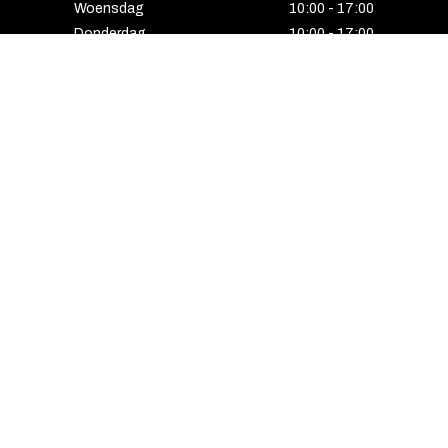
Woensdag
10:00 - 17:00
Donderdag
10:00 - 17:00
Vrijdag
10:00 - 17:00
Zaterdag
10:00 - 17:00
Gesloten
HENGELO
Enschedesestraat 5
7551 EE Hengelo
074 291 24 53
Maandag
13:00 - 18:00
Dinsdag
10:00 - 18:00
Woensdag
10:00 - 18:00
Donderdag
10:00 - 21:00
Vrijdag
10:00 - 18:00