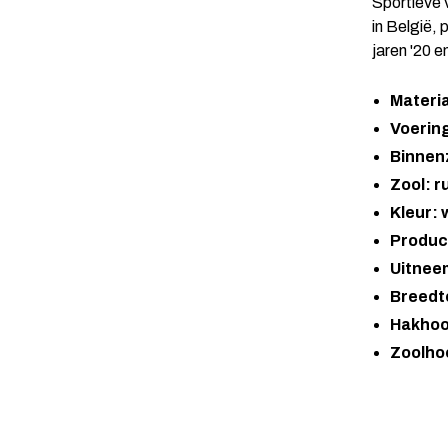
Sportieve 
in België, 
jaren '20 e
Materia
Voering
Binnenz
Zool: r
Kleur: 
Produc
Uitnee
Breedt
Hakhoo
Zoolho