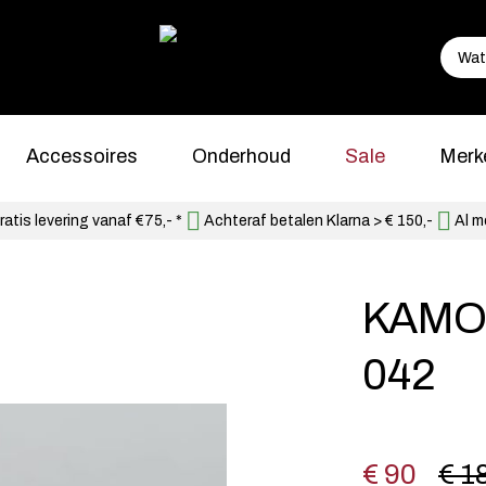
Accessoires
Onderhoud
Sale
Merk
atis levering vanaf €75,- *
Achteraf betalen Klarna > € 150,-
Al m
KAMO
042
€ 90
€ 1