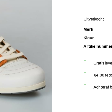
Uitverkocht
Merk
Kleur
Artikelnumme
Gratis lev
€4,00 ret
Achteraf b