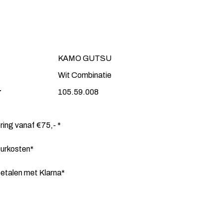
KAMO GUTSU
Wit Combinatie
r
105.59.008
ering vanaf €75,- *
ourkosten*
etalen met Klarna*