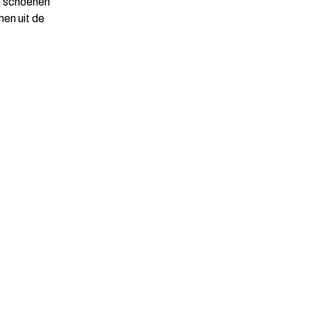
n schoenen
nen uit de