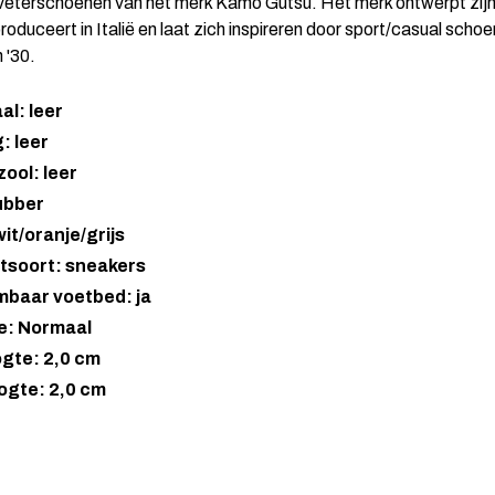
veterschoenen van het merk Kamo Gutsu. Het merk ontwerpt zij
produceert in Italië en laat zich inspireren door sport/casual schoe
n '30.
al: leer
: leer
ool: leer
ubber
wit/oranje/grijs
tsoort: sneakers
mbaar voetbed: ja
e: Normaal
gte: 2,0 cm
ogte: 2,0 cm