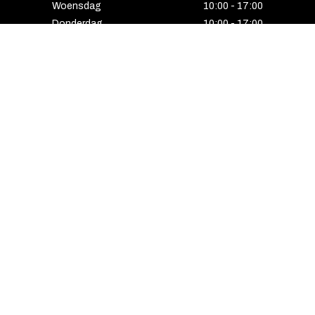
Woensdag
10:00 - 17:00
Donderdag
10:00 - 17:00
Vrijdag
10:00 - 17:00
Zaterdag
10:00 - 17:00
Gesloten
HENGELO
Enschedesestraat 5
7551 EE Hengelo
074 291 24 53
Maandag
13:00 - 18:00
Dinsdag
10:00 - 18:00
Woensdag
10:00 - 18:00
Donderdag
10:00 - 21:00
Vrijdag
10:00 - 18:00