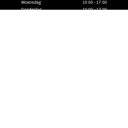
Woensdag
10:00 - 17:00
Donderdag
10:00 - 17:00
Vrijdag
10:00 - 17:00
Zaterdag
10:00 - 17:00
Gesloten
HENGELO
Enschedesestraat 5
7551 EE Hengelo
074 291 24 53
Maandag
13:00 - 18:00
Dinsdag
10:00 - 18:00
Woensdag
10:00 - 18:00
Donderdag
10:00 - 21:00
Vrijdag
10:00 - 18:00