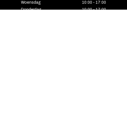
Woensdag
10:00 - 17:00
Donderdag
10:00 - 17:00
Vrijdag
10:00 - 17:00
Zaterdag
10:00 - 17:00
Gesloten
HENGELO
Enschedesestraat 5
7551 EE Hengelo
074 291 24 53
Maandag
13:00 - 18:00
Dinsdag
10:00 - 18:00
Woensdag
10:00 - 18:00
Donderdag
10:00 - 21:00
Vrijdag
10:00 - 18:00