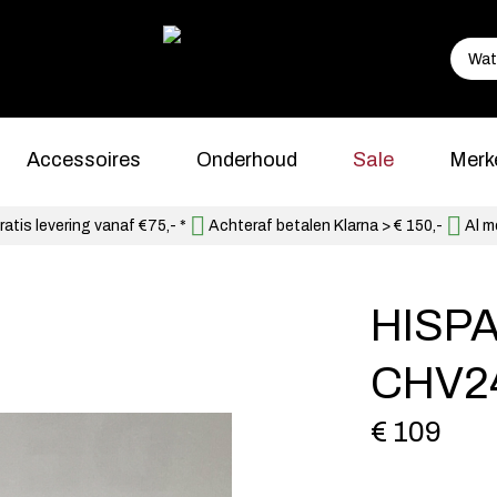
Accessoires
Onderhoud
Sale
Merk
atis levering vanaf €75,- *
Achteraf betalen Klarna > € 150,-
Al m
HISP
CHV2
€ 109