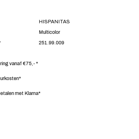
HISPANITAS
Multicolor
r
251.99.009
ering vanaf €75,- *
ourkosten*
etalen met Klarna*