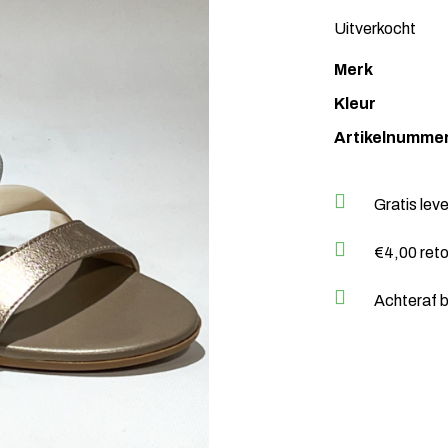
Uitverkocht
Merk
Kleur
Artikelnumme
Gratis lev
€4,00 ret
Achteraf b